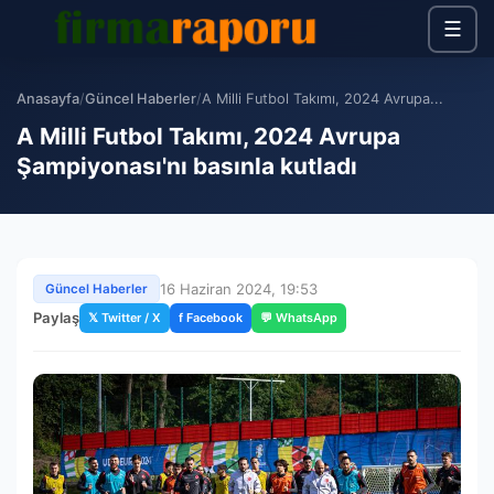
☰
Anasayfa
/
Güncel Haberler
/
A Milli Futbol Takımı, 2024 Avrupa...
A Milli Futbol Takımı, 2024 Avrupa
Şampiyonası'nı basınla kutladı
16 Haziran 2024, 19:53
Güncel Haberler
Paylaş
𝕏 Twitter / X
f Facebook
💬 WhatsApp