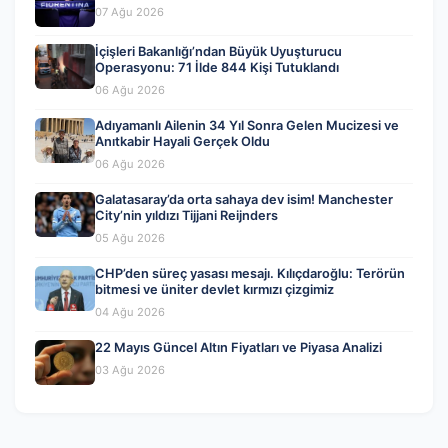
07 Ağu 2026
İçişleri Bakanlığı’ndan Büyük Uyuşturucu
Operasyonu: 71 İlde 844 Kişi Tutuklandı
06 Ağu 2026
Adıyamanlı Ailenin 34 Yıl Sonra Gelen Mucizesi ve
Anıtkabir Hayali Gerçek Oldu
06 Ağu 2026
Galatasaray’da orta sahaya dev isim! Manchester
City’nin yıldızı Tijjani Reijnders
05 Ağu 2026
CHP’den süreç yasası mesajı. Kılıçdaroğlu: Terörün
bitmesi ve üniter devlet kırmızı çizgimiz
04 Ağu 2026
22 Mayıs Güncel Altın Fiyatları ve Piyasa Analizi
03 Ağu 2026