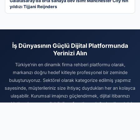
Galatasaray’da orta sahaya dev isim! Manchester City’nin
yıldızı Tijjani Reijnders
İş Dünyasının Güçlü Dijital Platformunda
Yerinizi Alın
Türkiye'nin en dinamik firma rehberi platformu olarak,
markanızı doğru hedef kitleyle profesyonel bir zeminde
buluşturuyoruz. Sektörel olarak kategorize edilmiş yapımız
sayesinde, müşterileriniz size ihtiyaç duydukları her an kolayca
ulaşabilir. Kurumsal imajınızı güçlendirmek, dijital itibarınızı
pekiştirmek ve organik büyüme fırsatlarını değerlendirmek için
hemen kaydınızı tamamlayın. Firmanızı ekleyerek dijital reklam
bütçenizi daha verimli kullanın ve sektörünüzdeki rekabetin
kazanan tarafında yerinizi bugün ayırtın. Profesyonel tanıtım ve
kalıcı dijital varlık için en doğru noktadasınız.