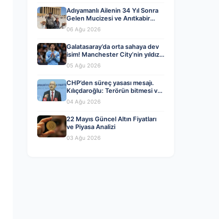
Adıyamanlı Ailenin 34 Yıl Sonra
Gelen Mucizesi ve Anıtkabir
Hayali Gerçek Oldu
06 Ağu 2026
Galatasaray’da orta sahaya dev
isim! Manchester City’nin yıldızı
Tijjani Reijnders
05 Ağu 2026
CHP’den süreç yasası mesajı.
Kılıçdaroğlu: Terörün bitmesi ve
üniter devlet kırmızı çizgimiz
04 Ağu 2026
22 Mayıs Güncel Altın Fiyatları
ve Piyasa Analizi
03 Ağu 2026