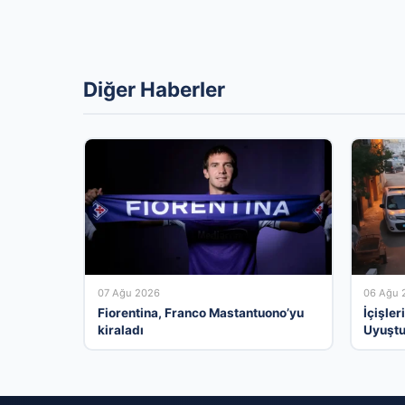
Diğer Haberler
07 Ağu 2026
06 Ağu 
Fiorentina, Franco Mastantuono’yu
İçişle
kiraladı
Uyuştu
Kişi Tu