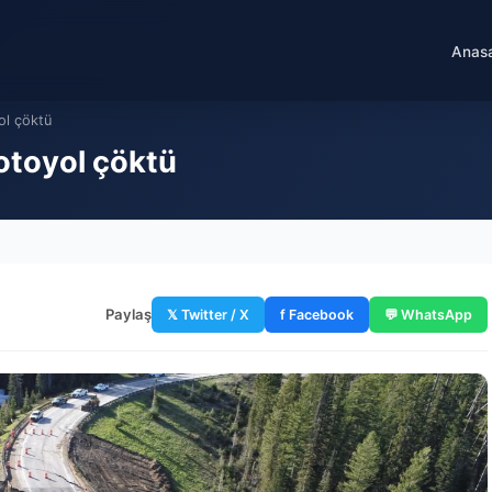
Anas
ol çöktü
otoyol çöktü
Paylaş
𝕏 Twitter / X
f Facebook
💬 WhatsApp