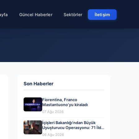
ayfa
Güncel Haberler
Sektörler
İletişim
Son Haberler
Fiorentina, Franco
Mastantuono’yu kiraladı
07 Ağu 2026
İçişleri Bakanlığı’ndan Büyük
Uyuşturucu Operasyonu: 71 İlde
844 Kişi Tutuklandı
06 Ağu 2026