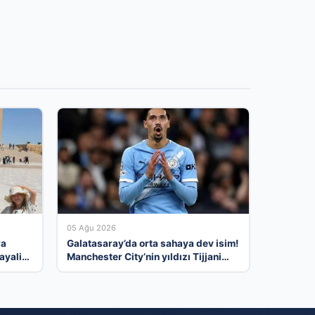
05 Ağu 2026
ra
Galatasaray’da orta sahaya dev isim!
ayali
Manchester City’nin yıldızı Tijjani
Reijnders