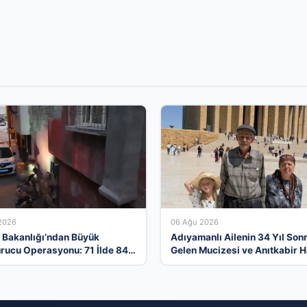
2026
06 Ağu 2026
ri Bakanlığı’ndan Büyük
Adıyamanlı Ailenin 34 Yıl Son
rucu Operasyonu: 71 İlde 844
Gelen Mucizesi ve Anıtkabir H
tuklandı
Gerçek Oldu