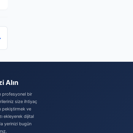
→
i Alın
e profesyonel bir
eriniz size ihtiyaç
zı pekiştirmek ve
 ekleyerek dijital
a yerinizi bugün
nız.