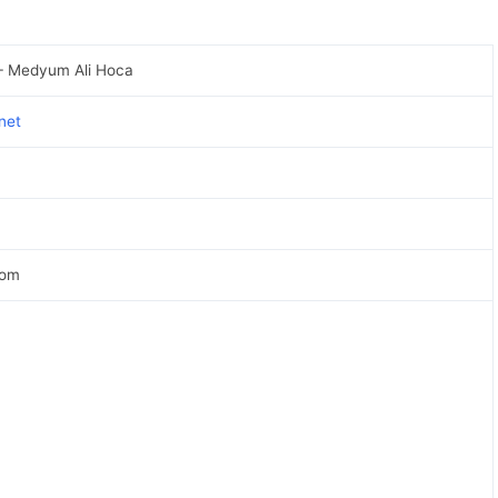
– Medyum Ali Hoca
net
com