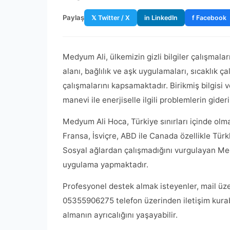
Paylaş
𝕏 Twitter / X
in LinkedIn
f Facebook
Medyum Ali, ülkemizin gizli bilgiler çalışmal
alanı, bağlılık ve aşk uygulamaları, sıcaklık ç
çalışmalarını kapsamaktadır. Birikmiş bilgisi v
manevi ile enerjiselle ilgili problemlerin gideri
Medyum Ali Hoca, Türkiye sınırları içinde olm
Fransa, İsviçre, ABD ile Canada özellikle Tür
Sosyal ağlardan çalışmadığını vurgulayan Me
uygulama yapmaktadır.
Profesyonel destek almak isteyenler, mail üzer
05355906275 telefon üzerinden iletişim kurabi
almanın ayrıcalığını yaşayabilir.