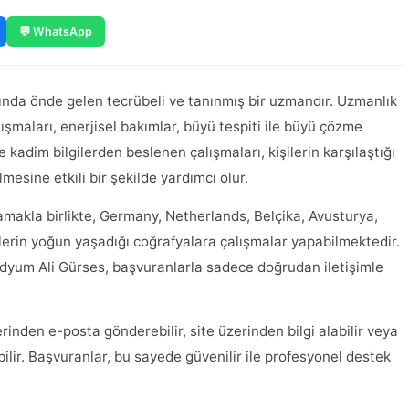
💬 WhatsApp
arında önde gelen tecrübeli ve tanınmış bir uzmandır. Uzmanlık
alışmaları, enerjisel bakımlar, büyü tespiti ile büyü çözme
e kadim bilgilerden beslenen çalışmaları, kişilerin karşılaştığı
lmesine etkili bir şekilde yardımcı olur.
amakla birlikte, Germany, Netherlands, Belçika, Avusturya,
klerin yoğun yaşadığı coğrafyalara çalışmalar yapabilmektedir.
dyum Ali Gürses, başvuranlarla sadece doğrudan iletişimle
inden e-posta gönderebilir, site üzerinden bilgi alabilir veya
lir. Başvuranlar, bu sayede güvenilir ile profesyonel destek