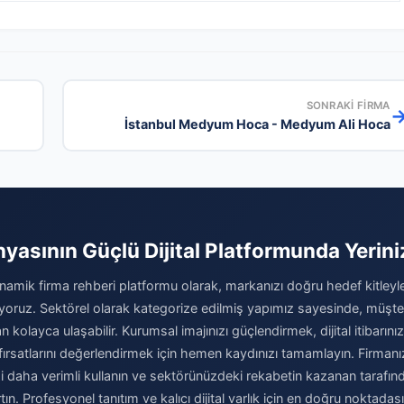
SONRAKI FIRMA
İstanbul Medyum Hoca - Medyum Ali Hoca
nyasının Güçlü Dijital Platformunda Yeriniz
inamik firma rehberi platformu olarak, markanızı doğru hedef kitleyl
oruz. Sektörel olarak kategorize edilmiş yapımız sayesinde, müşteril
n kolayca ulaşabilir. Kurumsal imajınızı güçlendirmek, dijital itibarını
rsatlarını değerlendirmek için hemen kaydınızı tamamlayın. Firmanızı
i daha verimli kullanın ve sektörünüzdeki rekabetin kazanan tarafınd
rtın. Profesyonel tanıtım ve kalıcı dijital varlık için en doğru noktadası