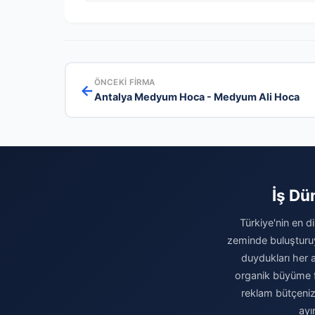
ÖNCEKI FIRMA
←
Antalya Medyum Hoca - Medyum Ali Hoca
İş Dü
Türkiye'nin en d
zeminde buluşturuy
duydukları her a
organik büyüme fı
reklam bütçeniz
ayı