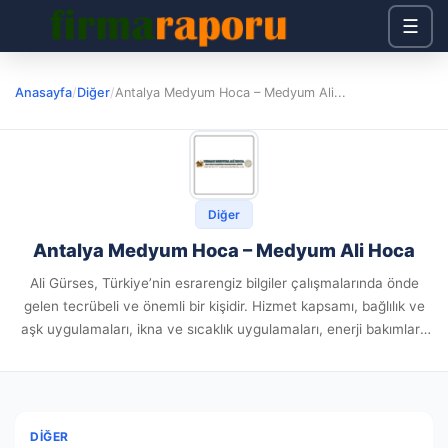
☰
Anasayfa
/
Diğer
/
Antalya Medyum Hoca – Medyum Ali...
Diğer
Antalya Medyum Hoca – Medyum Ali Hoca
Ali Gürses, Türkiye’nin esrarengiz bilgiler çalışmalarında önde
gelen tecrübeli ve önemli bir kişidir. Hizmet kapsamı, bağlılık ve
aşk uygulamaları, ikna ve sıcaklık uygulamaları, enerji bakımları,
büyü tespiti ve büyü bozma işlemlerini içermektedir. Senelerdir
süregelen bilgisi...
DIĞER