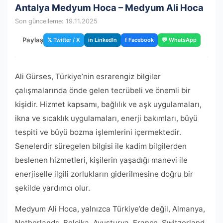
Antalya Medyum Hoca – Medyum Ali Hoca
Son güncelleme: 19.11.2025
Paylaş
𝕏 Twitter / X
in LinkedIn
f Facebook
💬 WhatsApp
Ali Gürses, Türkiye’nin esrarengiz bilgiler
çalışmalarında önde gelen tecrübeli ve önemli bir
kişidir. Hizmet kapsamı, bağlılık ve aşk uygulamaları,
ikna ve sıcaklık uygulamaları, enerji bakımları, büyü
tespiti ve büyü bozma işlemlerini içermektedir.
Senelerdir süregelen bilgisi ile kadim bilgilerden
beslenen hizmetleri, kişilerin yaşadığı manevi ile
enerjiselle ilgili zorlukların giderilmesine doğru bir
şekilde yardımcı olur.
Medyum Ali Hoca, yalnızca Türkiye’de değil, Almanya,
Netherlands, Belçika, Avusturya, France, Switzerland,