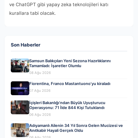
ve ChatGPT gibi yapay zeka teknolojileri katı
kurallara tabi olacak.
Son Haberler
Samsun Balıkçıları Yeni Sezona Hazırlıklarını
Tamamladı: İşaretler Olumlu
08 Ağu 2026
Fiorentina, Franco Mastantuono’yu kiraladı
07 Ağu 2026
İçişleri Bakanlığı’ndan Büyük Uyuşturucu
Operasyonu: 71 İlde 844 Kişi Tutuklandı
06 Ağu 2026
Adıyamanlı Ailenin 34 Yıl Sonra Gelen Mucizesi ve
Anıtkabir Hayali Gerçek Oldu
06 Ağu 2026