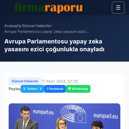
☰
Anasayfa
/
Güncel Haberler
/
Avrupa Parlamentosu yapay zeka yasasını ezici...
Avrupa Parlamentosu yapay zeka
yasasını ezici çoğunlukla onayladı
17 Mart 2024, 07:29
Güncel Haberler
Paylaş
𝕏 Twitter / X
f Facebook
💬 WhatsApp