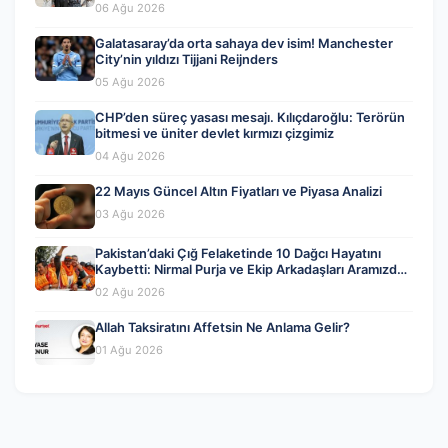
06 Ağu 2026
Galatasaray’da orta sahaya dev isim! Manchester
City’nin yıldızı Tijjani Reijnders
05 Ağu 2026
CHP’den süreç yasası mesajı. Kılıçdaroğlu: Terörün
bitmesi ve üniter devlet kırmızı çizgimiz
04 Ağu 2026
22 Mayıs Güncel Altın Fiyatları ve Piyasa Analizi
03 Ağu 2026
Pakistan’daki Çığ Felaketinde 10 Dağcı Hayatını
Kaybetti: Nirmal Purja ve Ekip Arkadaşları Aramızdan
Ayrıldı
02 Ağu 2026
Allah Taksiratını Affetsin Ne Anlama Gelir?
01 Ağu 2026