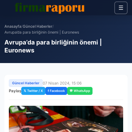
☰
Anasayfa
/
Güncel Haberler
/
Avrupa’da para birliğinin önemi | Euronews
Avrupa’da para birliğinin önemi |
Euronews
07 Nisan 2024, 15:06
Güncel Haberler
Paylaş
𝕏 Twitter / X
f Facebook
💬 WhatsApp