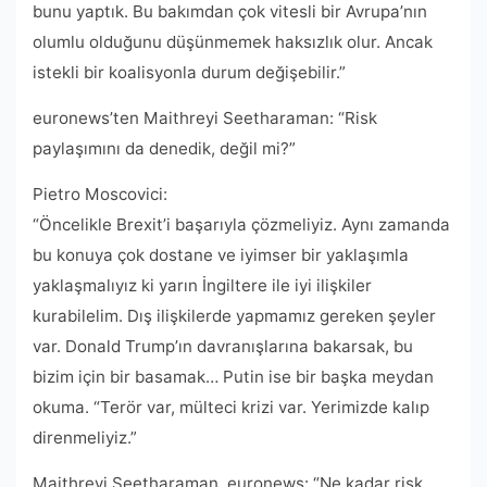
bunu yaptık. Bu bakımdan çok vitesli bir Avrupa’nın
olumlu olduğunu düşünmemek haksızlık olur. Ancak
istekli bir koalisyonla durum değişebilir.”
euronews’ten Maithreyi Seetharaman: “Risk
paylaşımını da denedik, değil mi?”
Pietro Moscovici:
“Öncelikle Brexit’i başarıyla çözmeliyiz. Aynı zamanda
bu konuya çok dostane ve iyimser bir yaklaşımla
yaklaşmalıyız ki yarın İngiltere ile iyi ilişkiler
kurabilelim. Dış ilişkilerde yapmamız gereken şeyler
var. Donald Trump’ın davranışlarına bakarsak, bu
bizim için bir basamak… Putin ise bir başka meydan
okuma. “Terör var, mülteci krizi var. Yerimizde kalıp
direnmeliyiz.”
Maithreyi Seetharaman, euronews: “Ne kadar risk