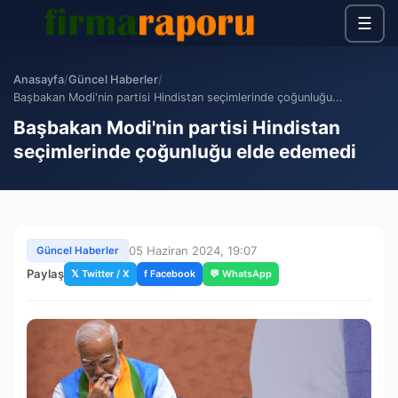
☰
Anasayfa
/
Güncel Haberler
/
Başbakan Modi'nin partisi Hindistan seçimlerinde çoğunluğu...
Başbakan Modi'nin partisi Hindistan
seçimlerinde çoğunluğu elde edemedi
05 Haziran 2024, 19:07
Güncel Haberler
Paylaş
𝕏 Twitter / X
f Facebook
💬 WhatsApp