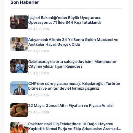
Son Haberler
İçişleri Bakanlığı’ndan Büyük Uyuşturucu
Operasyonu: 71 İlde 844 Kişi Tutuklandı
06 Ağu 2026
Adıyamanlı Ailenin 34 Yıl Sonra Gelen Mucizesi ve
Anıtkabir Hayali Gerçek Oldu
06 Ağu 2026
Galatasaray’da orta sahaya dev isim! Manchester
City’nin yıldızı Tijjani Reijnders
05 Ağu 2026
CHP’den süreç yasası mesajı. Kılıçdaroğlu: Terörün
bitmesi ve üniter devlet kırmızı çizgimiz
04 Ağu 2026
22 Mayıs Güncel Altın Fiyatları ve Piyasa Analizi
03 Ağu 2026
Pakistan’daki Çığ Felaketinde 10 Dağcı Hayatını
Kaybetti: Nirmal Purja ve Ekip Arkadaşları Aramızdan