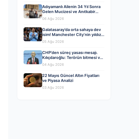
Adıyamanlı Ailenin 34 Yıl Sonra
Gelen Mucizesi ve Anıtkabir
Hayali Gerçek Oldu
06 Ağu 2026
Galatasaray’da orta sahaya dev
isim! Manchester City’nin yıldızı
Tijjani Reijnders
05 Ağu 2026
CHP’den süreç yasası mesajı.
Kılıçdaroğlu: Terörün bitmesi ve
üniter devlet kırmızı çizgimiz
04 Ağu 2026
22 Mayıs Güncel Altın Fiyatları
ve Piyasa Analizi
03 Ağu 2026