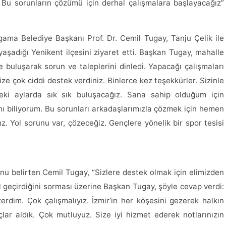
um. Bu sorunların çözümü için derhal çalışmalara başlayacağız”
gama Belediye Başkanı Prof. Dr. Cemil Tugay, Tanju Çelik ile
şadığı Yenikent ilçesini ziyaret etti. Başkan Tugay, mahalle
buluşarak sorun ve taleplerini dinledi. Yapacağı çalışmaları
ze çok ciddi destek verdiniz. Binlerce kez teşekkürler. Sizinle
i aylarda sık sık buluşacağız. Sana sahip olduğum için
ını biliyorum. Bu sorunları arkadaşlarımızla çözmek için hemen
. Yol sorunu var, çözeceğiz. Gençlere yönelik bir spor tesisi
u belirten Cemil Tugay, “Sizlere destek olmak için elimizden
ıl geçirdiğini sorması üzerine Başkan Tugay, şöyle cevap verdi:
ezerdim. Çok çalışmalıyız. İzmir’in her köşesini gezerek halkın
lar aldık. Çok mutluyuz. Size iyi hizmet ederek notlarınızın