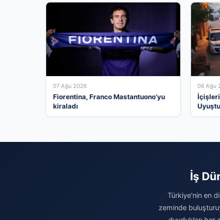
07 Ağu 2026
06 Ağu 
Fiorentina, Franco Mastantuono’yu
İçişle
kiraladı
Uyuştu
Kişi Tu
İş Dü
Türkiye'nin en d
zeminde buluşturuy
duydukları her a