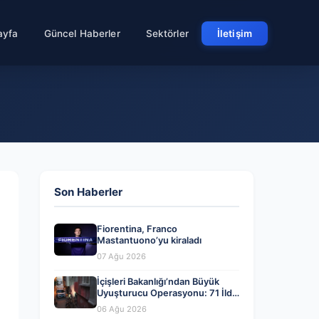
ayfa
Güncel Haberler
Sektörler
İletişim
Son Haberler
Fiorentina, Franco
Mastantuono’yu kiraladı
07 Ağu 2026
İçişleri Bakanlığı’ndan Büyük
Uyuşturucu Operasyonu: 71 İlde
844 Kişi Tutuklandı
06 Ağu 2026