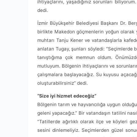
ihtiyaçlarını, yaşadığınız sorunları biliyor
dedi.
İzmir Büyükşehir Belediyesi Başkanı Dr. Ber
birlikte Makedon göçmenlerin yoğun olarak ya
muhtarı Tanju Kener ve vatandaşlarla kafede 
anlatan Tugay, şunları söyledi: “Seçimlerde bi
tanıştığıma çok memnun oldum. Önümüzdek
mutluyum. Bölgenin ihtiyaçlarını ve sorunlar
çalışmalara başlayacağız. Su kuyusu açacağız
oluşturabilirsiniz” dedi.
“Size iyi hizmet edeceğiz”
Bölgenin tarım ve hayvancılığa uygun olduğun
geleni yapacağız.” Bir vatandaşın tatilini nas
“Tatillerde ağırlıklı olarak ilçe ve köyleri g
sesini dinlemeliyiz. Seçimlerden güzel sonuç