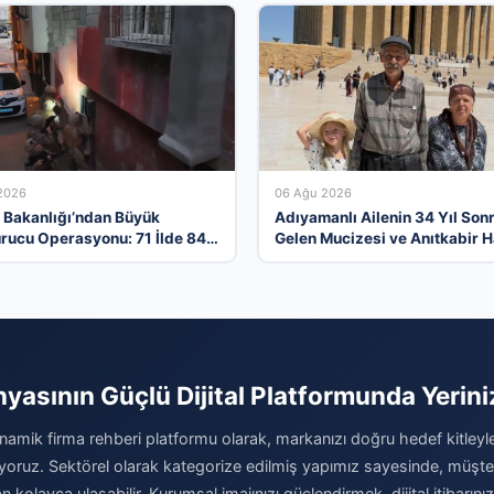
2026
06 Ağu 2026
ri Bakanlığı’ndan Büyük
Adıyamanlı Ailenin 34 Yıl Son
rucu Operasyonu: 71 İlde 844
Gelen Mucizesi ve Anıtkabir H
tuklandı
Gerçek Oldu
nyasının Güçlü Dijital Platformunda Yeriniz
inamik firma rehberi platformu olarak, markanızı doğru hedef kitleyl
oruz. Sektörel olarak kategorize edilmiş yapımız sayesinde, müşteril
n kolayca ulaşabilir. Kurumsal imajınızı güçlendirmek, dijital itibarını