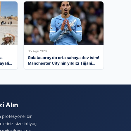
05 Ağu 2026
ra
Galatasaray’da orta sahaya dev isim!
ayali
Manchester City’nin yıldızı Tijjani
Reijnders
i Alın
e profesyonel bir
eriniz size ihtiyaç
zı pekiştirmek ve