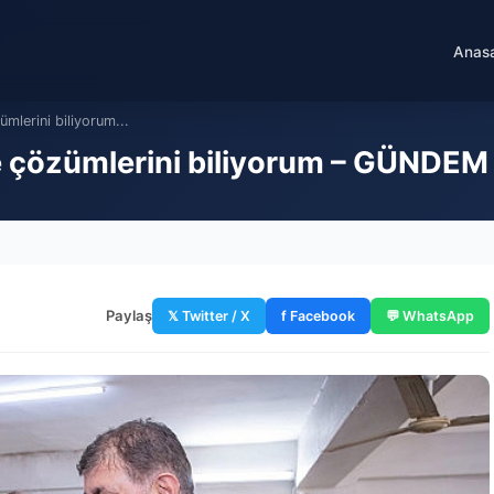
Anas
mlerini biliyorum...
e çözümlerini biliyorum – GÜNDEM
Paylaş
𝕏 Twitter / X
f Facebook
💬 WhatsApp