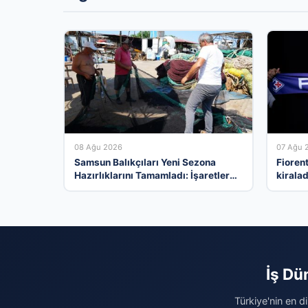
08 Ağu 2026
07 Ağu 
Samsun Balıkçıları Yeni Sezona
Fioren
Hazırlıklarını Tamamladı: İşaretler
kiralad
Olumlu
İş Dü
Türkiye'nin en d