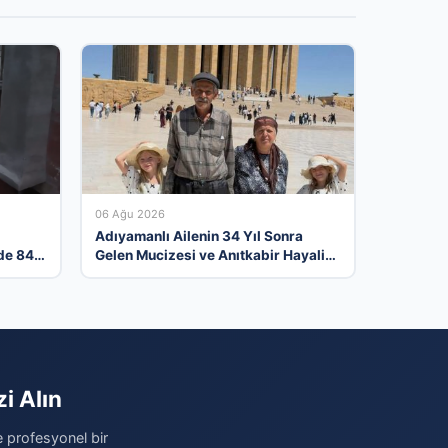
06 Ağu 2026
Adıyamanlı Ailenin 34 Yıl Sonra
de 844
Gelen Mucizesi ve Anıtkabir Hayali
Gerçek Oldu
i Alın
e profesyonel bir