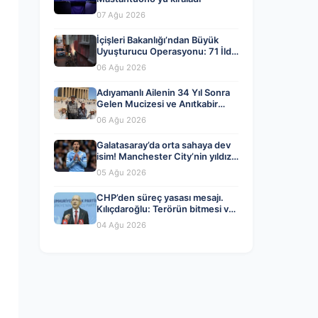
07 Ağu 2026
İçişleri Bakanlığı’ndan Büyük
Uyuşturucu Operasyonu: 71 İlde
844 Kişi Tutuklandı
06 Ağu 2026
Adıyamanlı Ailenin 34 Yıl Sonra
Gelen Mucizesi ve Anıtkabir
Hayali Gerçek Oldu
06 Ağu 2026
Galatasaray’da orta sahaya dev
isim! Manchester City’nin yıldızı
Tijjani Reijnders
05 Ağu 2026
CHP’den süreç yasası mesajı.
Kılıçdaroğlu: Terörün bitmesi ve
üniter devlet kırmızı çizgimiz
04 Ağu 2026