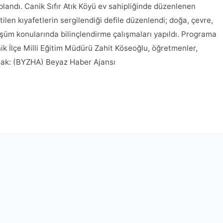
plandı. Canik Sıfır Atık Köyü ev sahipliğinde düzenlenen
etilen kıyafetlerin sergilendiği defile düzenlendi; doğa, çevre,
önüşüm konularında bilinçlendirme çalışmaları yapıldı. Programa
k İlçe Milli Eğitim Müdürü Zahit Köseoğlu, öğretmenler,
aynak: (BYZHA) Beyaz Haber Ajansı