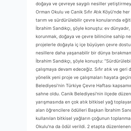
doğaya ve çevreye saygılı nesiller yetiştirmeye
Orman Okulu ve Canik Sıfır Atık Köyü'nde her
tarım ve sürdürülebilir çevre konularında eği
İbrahim Sandıkçı, şöyle konuştu: ev dünyadır, i
korunmak, doğaya ve çevre bilincine sahip nes
projelerle doğayla iç içe büyüyen çevre dostu n
nesillere daha yaşanabilir bir dünya bırakm
İbrahim Sandıkçı, şöyle konuştu: “Sürdürülebil
çalışmaya devam edeceğiz. Sıfır atık ve geri 
yönelik yeni proje ve çalışmaları hayata geç
Belediyesi'nin Türkiye Çevre Haftası kapsamı
sahne oldu. Canik Belediyesi'nin ilçede düzenl
yarışmasında en çok atık bitkisel yağ toplayan
alan öğrencilere ödülleri Başkan İbrahim Sand
kullanılan bitkisel yağların çoğunun toplanma
Okulu'na da ödül verildi. 2 etapta düzenlene