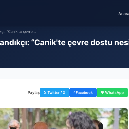
Anas
çı: “Canik'te çevre...
ndıkçı: “Canik'te çevre dostu nesil
Paylaş
𝕏 Twitter / X
f Facebook
💬 WhatsApp