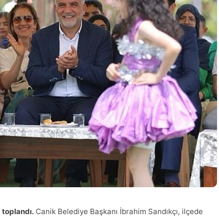
ğ toplandı.
Canik Belediye Başkanı İbrahim Sandıkçı, ilçede