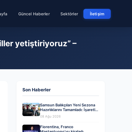
ayfa
Güncel Haberler
Sektörler
İletişim
ler yetiştiriyoruz” –
Son Haberler
Samsun Balıkçıları Yeni Sezona
Hazırlıklarını Tamamladı: İşaretler
Olumlu
08 Ağu 2026
Fiorentina, Franco
Mastantuono’yu kiraladı