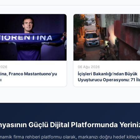
2026
06 Ağu 2026
tina, Franco Mastantuono’yu
İçişleri Bakanlığı’ndan Büyük
ı
Uyuşturucu Operasyonu: 71 İl
Kişi Tutuklandı
nyasının Güçlü Dijital Platformunda Yeriniz
inamik firma rehberi platformu olarak, markanızı doğru hedef kitleyl