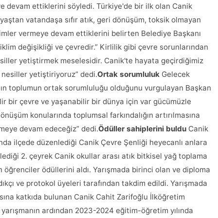
 devam ettiklerini söyledi. Türkiye'de bir ilk olan Canik
 yaştan vatandaşa sıfır atık, geri dönüşüm, toksik olmayan
timler vermeye devam ettiklerini belirten Belediye Başkanı
klim değişikliği ve çevredir.” Kirlilik gibi çevre sorunlarından
iller yetiştirmek meselesidir. Canik'te hayata geçirdiğimiz
esiller yetiştiriyoruz” dedi.
Ortak sorumluluk
Gelecek
anın toplumun ortak sorumluluğu olduğunu vurgulayan Başkan
ir bir çevre ve yaşanabilir bir dünya için var gücümüzle
dönüşüm konularında toplumsal farkındalığın artırılmasına
irmeye devam edeceğiz” dedi.
Ödüller sahiplerini buldu
Canik
nda ilçede düzenlediği Canik Çevre Şenliği heyecanlı anlara
ediği 2. çeyrek Canik okullar arası atık bitkisel yağ toplama
 öğrenciler ödüllerini aldı. Yarışmada birinci olan ve diploma
ıkçı ve protokol üyeleri tarafından takdim edildi. Yarışmada
sına katkıda bulunan Canik Cahit Zarifoğlu İlköğretim
n yarışmanın ardından 2023-2024 eğitim-öğretim yılında