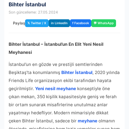
Bihter İstanbul
Son güncelleme: 27.05.2024
Paylaş
𝕏 Twitter / X
in LinkedIn
f Facebook
💬 WhatsApp
Bihter İstanbul – İstanbul’un En Elit Yeni Nesil
Meyhanesi
İstanbul’un en gözde ve prestijli semtlerinden
Beşiktaş’ta konumlanmış
Bihter İstanbul
, 2020 yılında
Friends Life organizasyon ekibi tarafından hayata
geçirilmiştir.
Yeni nesil meyhane
konseptiyle öne
çıkan mekan, 350 kişilik kapasitesiyle geniş ve ferah
bir ortam sunarak misafirlerine unutulmaz anlar
yaşatmayı hedefliyor. Modern mimarisiyle dikkat
çeken Bihter İstanbul, sadece bir
meyhane
olmanın
ötesinde, misafirlerine hem leziz yemekler sunan hem