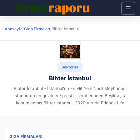
☰
Anasayfa
/
Gıda Firmaları
/
Bihter İstanbul
Sektörler
Bihter İstanbul
Bihter İstanbul - İstanbul'un En Elit Yeni Nesil Meyhanesi
İstanbul’un en gözde ve prestijli semtlerinden Beşiktaş’ta
konumlanmış Bihter İstanbul, 2020 yılında Friends Life
organizasyon ekibi tarafından hayata geçirilmiştir. Yeni nesil
meyhane konseptiyle öne çıkan mekan,...
GIDA FIRMALARI