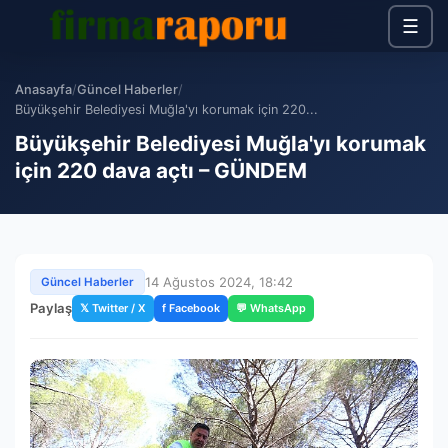
☰
Anasayfa
/
Güncel Haberler
/
Büyükşehir Belediyesi Muğla'yı korumak için 220...
Büyükşehir Belediyesi Muğla'yı korumak
için 220 dava açtı – GÜNDEM
14 Ağustos 2024, 18:42
Güncel Haberler
Paylaş
𝕏 Twitter / X
f Facebook
💬 WhatsApp