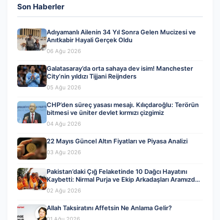
Son Haberler
Adıyamanlı Ailenin 34 Yıl Sonra Gelen Mucizesi ve
Anıtkabir Hayali Gerçek Oldu
06 Ağu 2026
Galatasaray’da orta sahaya dev isim! Manchester
City’nin yıldızı Tijjani Reijnders
05 Ağu 2026
CHP’den süreç yasası mesajı. Kılıçdaroğlu: Terörün
bitmesi ve üniter devlet kırmızı çizgimiz
04 Ağu 2026
22 Mayıs Güncel Altın Fiyatları ve Piyasa Analizi
03 Ağu 2026
Pakistan’daki Çığ Felaketinde 10 Dağcı Hayatını
Kaybetti: Nirmal Purja ve Ekip Arkadaşları Aramızdan
Ayrıldı
02 Ağu 2026
Allah Taksiratını Affetsin Ne Anlama Gelir?
01 Ağu 2026