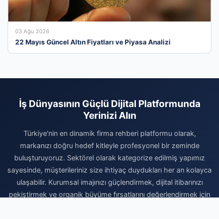
03 Ağu 2026
22 Mayıs Güncel Altın Fiyatları ve Piyasa Analizi
İş Dünyasının Güçlü Dijital Platformunda
Yerinizi Alın
Türkiye'nin en dinamik firma rehberi platformu olarak,
markanızı doğru hedef kitleyle profesyonel bir zeminde
buluşturuyoruz. Sektörel olarak kategorize edilmiş yapımız
sayesinde, müşterileriniz size ihtiyaç duydukları her an kolayca
ulaşabilir. Kurumsal imajınızı güçlendirmek, dijital itibarınızı
pekiştirmek ve organik büyüme fırsatlarını değerlendirmek için
hemen kaydınızı tamamlayın. Firmanızı ekleyerek dijital reklam
bütçenizi daha verimli kullanın ve sektörünüzdeki rekabetin