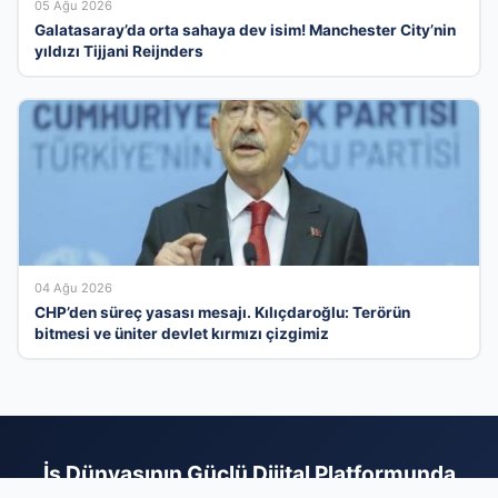
05 Ağu 2026
Galatasaray’da orta sahaya dev isim! Manchester City’nin
yıldızı Tijjani Reijnders
04 Ağu 2026
CHP’den süreç yasası mesajı. Kılıçdaroğlu: Terörün
bitmesi ve üniter devlet kırmızı çizgimiz
İş Dünyasının Güçlü Dijital Platformunda