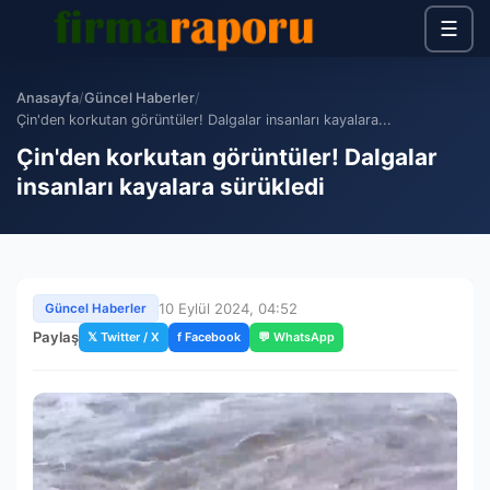
☰
Anasayfa
/
Güncel Haberler
/
Çin'den korkutan görüntüler! Dalgalar insanları kayalara...
Çin'den korkutan görüntüler! Dalgalar
insanları kayalara sürükledi
10 Eylül 2024, 04:52
Güncel Haberler
Paylaş
𝕏 Twitter / X
f Facebook
💬 WhatsApp