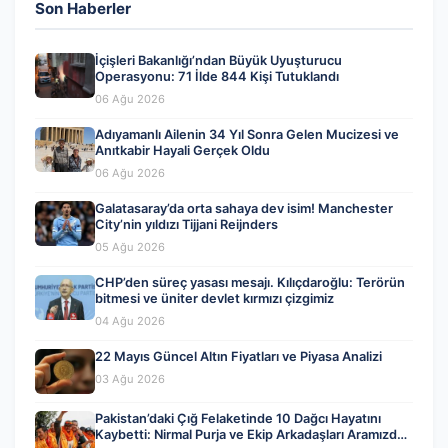
Son Haberler
İçişleri Bakanlığı’ndan Büyük Uyuşturucu
Operasyonu: 71 İlde 844 Kişi Tutuklandı
06 Ağu 2026
Adıyamanlı Ailenin 34 Yıl Sonra Gelen Mucizesi ve
Anıtkabir Hayali Gerçek Oldu
06 Ağu 2026
Galatasaray’da orta sahaya dev isim! Manchester
City’nin yıldızı Tijjani Reijnders
05 Ağu 2026
CHP’den süreç yasası mesajı. Kılıçdaroğlu: Terörün
bitmesi ve üniter devlet kırmızı çizgimiz
04 Ağu 2026
22 Mayıs Güncel Altın Fiyatları ve Piyasa Analizi
03 Ağu 2026
Pakistan’daki Çığ Felaketinde 10 Dağcı Hayatını
Kaybetti: Nirmal Purja ve Ekip Arkadaşları Aramızdan