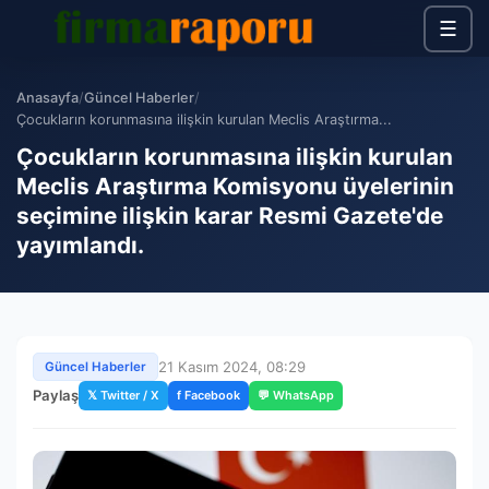
☰
Anasayfa
/
Güncel Haberler
/
Çocukların korunmasına ilişkin kurulan Meclis Araştırma...
Çocukların korunmasına ilişkin kurulan
Meclis Araştırma Komisyonu üyelerinin
seçimine ilişkin karar Resmi Gazete'de
yayımlandı.
21 Kasım 2024, 08:29
Güncel Haberler
Paylaş
𝕏 Twitter / X
f Facebook
💬 WhatsApp