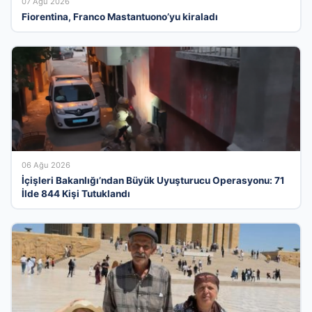
07 Ağu 2026
Fiorentina, Franco Mastantuono’yu kiraladı
06 Ağu 2026
İçişleri Bakanlığı’ndan Büyük Uyuşturucu Operasyonu: 71
İlde 844 Kişi Tutuklandı