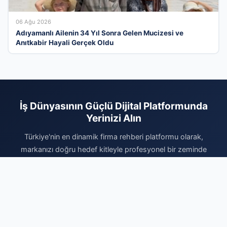
06 Ağu 2026
Adıyamanlı Ailenin 34 Yıl Sonra Gelen Mucizesi ve
Anıtkabir Hayali Gerçek Oldu
İş Dünyasının Güçlü Dijital Platformunda
Yerinizi Alın
Türkiye'nin en dinamik firma rehberi platformu olarak,
markanızı doğru hedef kitleyle profesyonel bir zeminde
buluşturuyoruz. Sektörel olarak kategorize edilmiş yapımız
sayesinde, müşterileriniz size ihtiyaç duydukları her an kolayca
ulaşabilir. Kurumsal imajınızı güçlendirmek, dijital itibarınızı
pekiştirmek ve organik büyüme fırsatlarını değerlendirmek için
hemen kaydınızı tamamlayın. Firmanızı ekleyerek dijital reklam
bütçenizi daha verimli kullanın ve sektörünüzdeki rekabetin