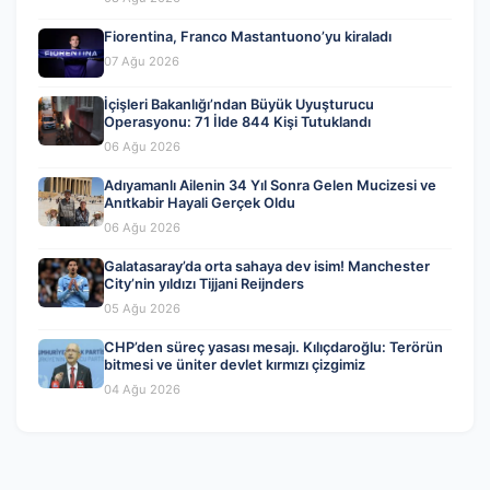
Fiorentina, Franco Mastantuono’yu kiraladı
07 Ağu 2026
İçişleri Bakanlığı’ndan Büyük Uyuşturucu
Operasyonu: 71 İlde 844 Kişi Tutuklandı
06 Ağu 2026
Adıyamanlı Ailenin 34 Yıl Sonra Gelen Mucizesi ve
Anıtkabir Hayali Gerçek Oldu
06 Ağu 2026
Galatasaray’da orta sahaya dev isim! Manchester
City’nin yıldızı Tijjani Reijnders
05 Ağu 2026
CHP’den süreç yasası mesajı. Kılıçdaroğlu: Terörün
bitmesi ve üniter devlet kırmızı çizgimiz
04 Ağu 2026