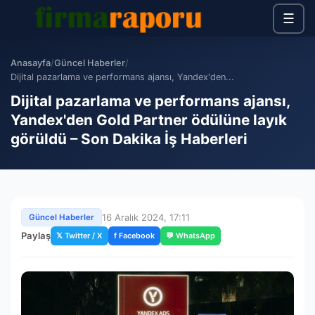
☰
Anasayfa
/
Güncel Haberler
/
Dijital pazarlama ve performans ajansı, Yandex'den...
Dijital pazarlama ve performans ajansı,
Yandex'den Gold Partner ödülüne layık
görüldü – Son Dakika İş Haberleri
16 Aralık 2024, 17:11
Güncel Haberler
Paylaş
𝕏 Twitter / X
f Facebook
💬 WhatsApp