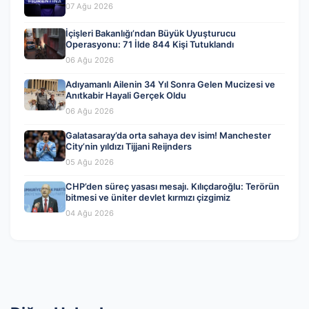
07 Ağu 2026
İçişleri Bakanlığı’ndan Büyük Uyuşturucu
Operasyonu: 71 İlde 844 Kişi Tutuklandı
06 Ağu 2026
Adıyamanlı Ailenin 34 Yıl Sonra Gelen Mucizesi ve
Anıtkabir Hayali Gerçek Oldu
06 Ağu 2026
Galatasaray’da orta sahaya dev isim! Manchester
City’nin yıldızı Tijjani Reijnders
05 Ağu 2026
CHP’den süreç yasası mesajı. Kılıçdaroğlu: Terörün
bitmesi ve üniter devlet kırmızı çizgimiz
04 Ağu 2026