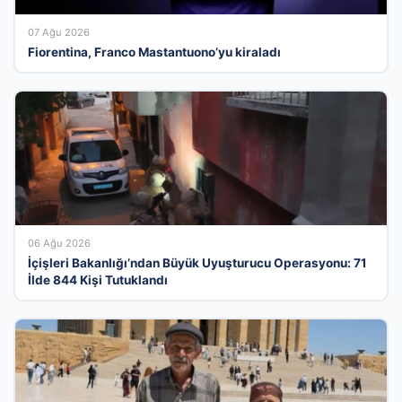
07 Ağu 2026
Fiorentina, Franco Mastantuono’yu kiraladı
06 Ağu 2026
İçişleri Bakanlığı’ndan Büyük Uyuşturucu Operasyonu: 71
İlde 844 Kişi Tutuklandı