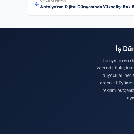
ÖNCEKI FIRMA
←
Antalya'nın Dijital Dünyasında Yükseliş: Box Bi
İş Dü
Türkiye'nin en d
zeminde buluşturuy
duydukları her a
organik büyüme fı
reklam bütçeniz
ayı