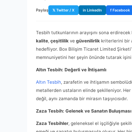
Paylaş
𝕏 Twitter / X
in LinkedIn
f Facebook
Tesbih tutkunlarının arayışını sona erdirecek 
kalite
,
çeşitlilik
ve
güvenilirlik
kriterlerini bi
hedefliyor. Box Bilişim Ticaret Limited Şirket
memnuniyetini her şeyin önünde tutarak işini 
Altın Tesbih: Değerli ve İhtişamlı
Altın Tesbih
, zarafetin ve ihtişamın sembolüd
metallerden ustaların elinde şekilleniyor. Her
değil, aynı zamanda bir mirasın taşıyıcısıdır.
Zaza Tesbih: Gelenek ve Sanatın Buluşması
Zaza Tesbihler
, geleneksel el işçiliğiyle şeki
emeği ve sanatın buluşmasıyla oluşur. Her bir 