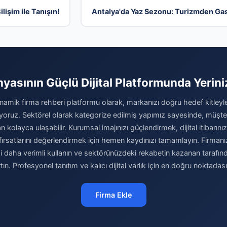
lişim ile Tanışın!
Antalya'da Yaz Sezonu: Turizmden Gast
nyasının Güçlü Dijital Platformunda Yeriniz
inamik firma rehberi platformu olarak, markanızı doğru hedef kitleyl
oruz. Sektörel olarak kategorize edilmiş yapımız sayesinde, müşteril
n kolayca ulaşabilir. Kurumsal imajınızı güçlendirmek, dijital itibarını
rsatlarını değerlendirmek için hemen kaydınızı tamamlayın. Firmanızı
i daha verimli kullanın ve sektörünüzdeki rekabetin kazanan tarafınd
rtın. Profesyonel tanıtım ve kalıcı dijital varlık için en doğru noktadası
Firma Ekle