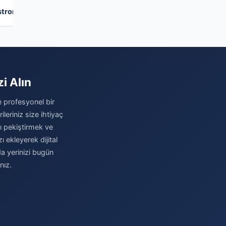
SONRAKI FIRMA
→
ronomiye Canlılık Dolu Bir Şehir
i Alın
e profesyonel bir
eriniz size ihtiyaç
zı pekiştirmek ve
 ekleyerek dijital
a yerinizi bugün
nız.