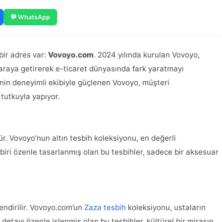
💬 WhatsApp
bir adres var:
Vovoyo.com
. 2024 yılında kurulan Vovoyo,
r araya getirerek e-ticaret dünyasında fark yaratmayı
i’nin deneyimli ekibiyle güçlenen Vovoyo, müşteri
tutkuyla yapıyor.
ür. Vovoyo’nun altın tesbih koleksiyonu, en değerli
 biri özenle tasarlanmış olan bu tesbihler, sadece bir aksesuar
llendirilir. Vovoyo.com’un
Zaza tesbih
koleksiyonu, ustaların
detayı özenle işlenmiş olan bu tesbihler, kültürel bir mirasın