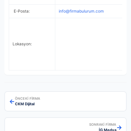
E-Posta:
info@firmabulurum.com
Lokasyon:
ÖNCEKI FIRMA
←
CKM Dijital
SONRAKI FIRMA
→
İG Medya