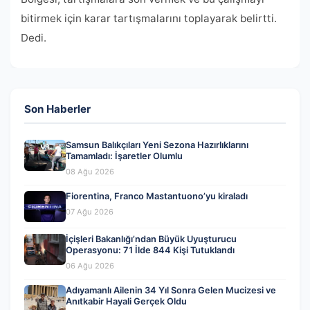
bitirmek için karar tartışmalarını toplayarak belirtti.
Dedi.
Son Haberler
Samsun Balıkçıları Yeni Sezona Hazırlıklarını
Tamamladı: İşaretler Olumlu
08 Ağu 2026
Fiorentina, Franco Mastantuono’yu kiraladı
07 Ağu 2026
İçişleri Bakanlığı’ndan Büyük Uyuşturucu
Operasyonu: 71 İlde 844 Kişi Tutuklandı
06 Ağu 2026
Adıyamanlı Ailenin 34 Yıl Sonra Gelen Mucizesi ve
Anıtkabir Hayali Gerçek Oldu