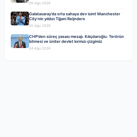
06 Ağu 2026
Galatasaray’da orta sahaya dev isim! Manchester
City’nin yıldızı Tijjani Reijnders
05 Ağu 2026
CHP’den süreç yasası mesajı. Kılıçdaroğlu: Terörün
bitmesi ve üniter devlet kırmızı çizgimiz
04 Ağu 2026