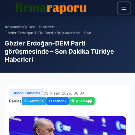
☰
Anasayfa
/
Güncel Haberler
/
Gözler Erdoğan-DEM Parti görüşmesinde – Son...
Gözler Erdoğan-DEM Parti
görüşmesinde – Son Dakika Türkiye
Haberleri
09 Nisan 2025, 08:04
Güncel Haberler
Paylaş
𝕏 Twitter / X
f Facebook
💬 WhatsApp