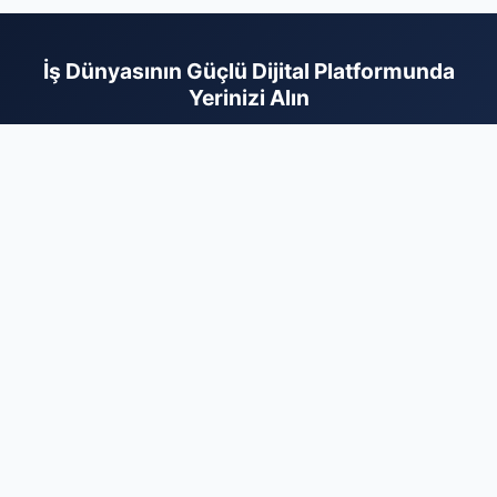
İş Dünyasının Güçlü Dijital Platformunda
Yerinizi Alın
Türkiye'nin en dinamik firma rehberi platformu olarak,
markanızı doğru hedef kitleyle profesyonel bir zeminde
buluşturuyoruz. Sektörel olarak kategorize edilmiş yapımız
sayesinde, müşterileriniz size ihtiyaç duydukları her an kolayca
ulaşabilir. Kurumsal imajınızı güçlendirmek, dijital itibarınızı
pekiştirmek ve organik büyüme fırsatlarını değerlendirmek için
hemen kaydınızı tamamlayın. Firmanızı ekleyerek dijital reklam
bütçenizi daha verimli kullanın ve sektörünüzdeki rekabetin
kazanan tarafında yerinizi bugün ayırtın. Profesyonel tanıtım ve
kalıcı dijital varlık için en doğru noktadasınız.
Firma Ekle