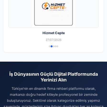
Hizmet Cepte
27/07/2026
İş Dünyasının Güçlü Dijital Platformunda
Yerinizi Alın
Türkiye'nin en dinamik firma rehberi platformu olarak,
markanızı doğru hedef kitleyle profesyonel bir zeminde
buluşturuyoruz. Sektörel olarak kategorize edilmiş yapımız
sayesinde, müşterileriniz size ihtiyaç duydukları her an kolayca