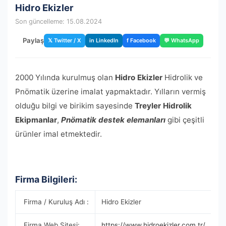
Hidro Ekizler
Son güncelleme: 15.08.2024
Paylaş
𝕏 Twitter / X
in LinkedIn
f Facebook
💬 WhatsApp
2000 Yılında kurulmuş olan
Hidro Ekizler
Hidrolik ve
Pnömatik üzerine imalat yapmaktadır. Yılların vermiş
olduğu bilgi ve birikim sayesinde
Treyler Hidrolik
Ekipmanlar
,
Pnömatik destek elemanları
gibi çeşitli
ürünler imal etmektedir.
Firma Bilgileri:
Firma / Kuruluş Adı :
Hidro Ekizler
Firma Web Sitesi:
https://www.hidroekizler.com.tr/