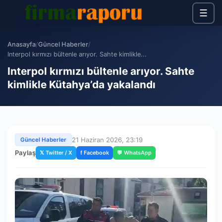
☰
Anasayfa
/
Güncel Haberler
/
Interpol kırmızı bültenle arıyor. Sahte kimlikle...
Interpol kırmızı bültenle arıyor. Sahte
kimlikle Kütahya’da yakalandı
21 Haziran 2026, 23:19
Güncel Haberler
Paylaş
𝕏 Twitter / X
f Facebook
💬 WhatsApp