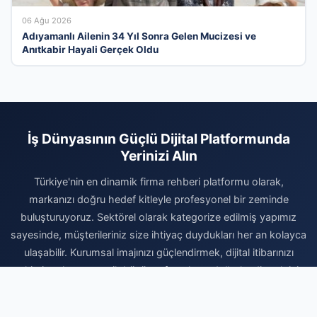
06 Ağu 2026
Adıyamanlı Ailenin 34 Yıl Sonra Gelen Mucizesi ve
Anıtkabir Hayali Gerçek Oldu
İş Dünyasının Güçlü Dijital Platformunda
Yerinizi Alın
Türkiye'nin en dinamik firma rehberi platformu olarak,
markanızı doğru hedef kitleyle profesyonel bir zeminde
buluşturuyoruz. Sektörel olarak kategorize edilmiş yapımız
sayesinde, müşterileriniz size ihtiyaç duydukları her an kolayca
ulaşabilir. Kurumsal imajınızı güçlendirmek, dijital itibarınızı
pekiştirmek ve organik büyüme fırsatlarını değerlendirmek için
hemen kaydınızı tamamlayın. Firmanızı ekleyerek dijital reklam
bütçenizi daha verimli kullanın ve sektörünüzdeki rekabetin