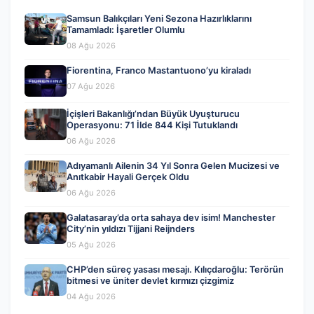
Samsun Balıkçıları Yeni Sezona Hazırlıklarını
Tamamladı: İşaretler Olumlu
08 Ağu 2026
Fiorentina, Franco Mastantuono’yu kiraladı
07 Ağu 2026
İçişleri Bakanlığı’ndan Büyük Uyuşturucu
Operasyonu: 71 İlde 844 Kişi Tutuklandı
06 Ağu 2026
Adıyamanlı Ailenin 34 Yıl Sonra Gelen Mucizesi ve
Anıtkabir Hayali Gerçek Oldu
06 Ağu 2026
Galatasaray’da orta sahaya dev isim! Manchester
City’nin yıldızı Tijjani Reijnders
05 Ağu 2026
CHP’den süreç yasası mesajı. Kılıçdaroğlu: Terörün
bitmesi ve üniter devlet kırmızı çizgimiz
04 Ağu 2026