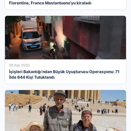
Fiorentina, Franco Mastantuono’yu kiraladı
06 Ağu 2026
İçişleri Bakanlığı’ndan Büyük Uyuşturucu Operasyonu: 71
İlde 844 Kişi Tutuklandı