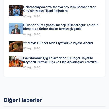
Galatasaray’da orta sahaya dev isim! Manchester
City’nin yıldızı Tijjani Reijnders
05 Ağu 2026
CHP’den süreç yasası mesajı. Kılıçdaroğlu: Terörün
bitmesi ve üniter devlet kırmızı çizgimiz
04 Ağu 2026
22 Mayıs Güncel Altın Fiyatları ve Piyasa Analizi
03 Ağu 2026
Pakistan’daki Çığ Felaketinde 10 Dağcı Hayatını
Kaybetti: Nirmal Purja ve Ekip Arkadaşları Aramızdan
Ayrıldı
02 Ağu 2026
Diğer Haberler