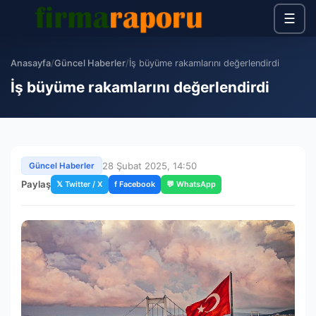
☰
Anasayfa
/
Güncel Haberler
/
İş büyüme rakamlarını değerlendirdi
İş büyüme rakamlarını değerlendirdi
28 Şubat 2025, 14:50
Güncel Haberler
Paylaş
𝕏 Twitter / X
f Facebook
💬 WhatsApp