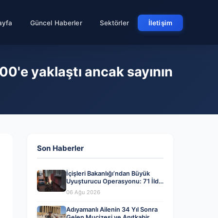
ayfa
Güncel Haberler
Sektörler
İletişim
 100'e yaklaştı ancak sayının
Son Haberler
İçişleri Bakanlığı’ndan Büyük
Uyuşturucu Operasyonu: 71 İlde
844 Kişi Tutuklandı
06 Ağu 2026
Adıyamanlı Ailenin 34 Yıl Sonra
Gelen Mucizesi ve Anıtkabir