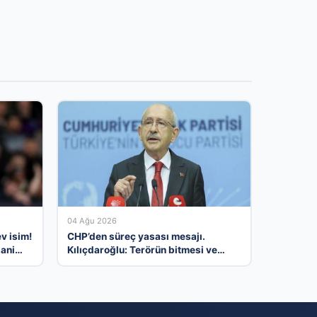
04 Ağu 2026
v isim!
CHP’den süreç yasası mesajı.
jani
Kılıçdaroğlu: Terörün bitmesi ve
üniter devlet kırmızı çizgimiz