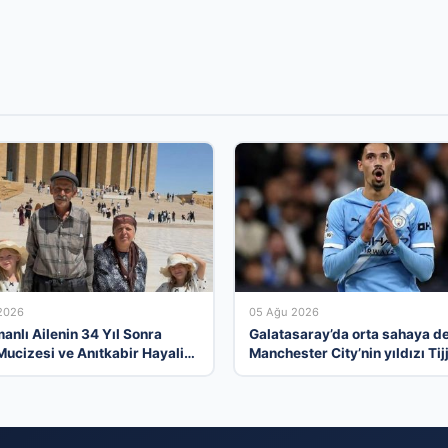
2026
05 Ağu 2026
anlı Ailenin 34 Yıl Sonra
Galatasaray’da orta sahaya de
Mucizesi ve Anıtkabir Hayali
Manchester City’nin yıldızı Tij
 Oldu
Reijnders