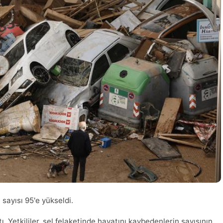
sayısı 95'e yükseldi.
ı. Yetkililer, sel felaketinde hayatını kaybedenlerin sayısının