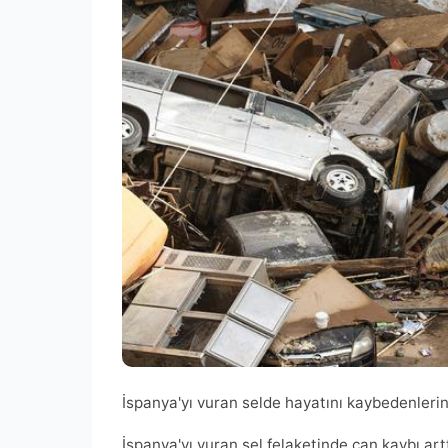
İspanya'yı vuran selde hayatını kaybedenlerin 
İspanya'yı vuran sel felaketinde can kaybı artt