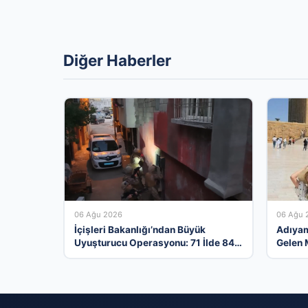
Diğer Haberler
06 Ağu 2026
06 Ağu 
İçişleri Bakanlığı’ndan Büyük
Adıyam
Uyuşturucu Operasyonu: 71 İlde 844
Gelen 
Kişi Tutuklandı
Gerçek