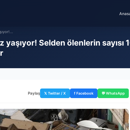
Anas
şıyor!...
ez yaşıyor! Selden ölenlerin sayısı
r
Paylaş
𝕏 Twitter / X
f Facebook
💬 WhatsApp