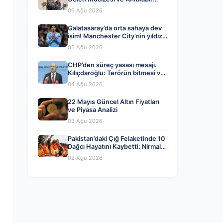
Hayali Gerçek Oldu
06 Ağu 2026
Galatasaray’da orta sahaya dev
isim! Manchester City’nin yıldızı
Tijjani Reijnders
05 Ağu 2026
CHP’den süreç yasası mesajı.
Kılıçdaroğlu: Terörün bitmesi ve
üniter devlet kırmızı çizgimiz
04 Ağu 2026
22 Mayıs Güncel Altın Fiyatları
ve Piyasa Analizi
03 Ağu 2026
Pakistan’daki Çığ Felaketinde 10
Dağcı Hayatını Kaybetti: Nirmal
Purja ve Ekip Arkadaşları
02 Ağu 2026
Aramızdan Ayrıldı