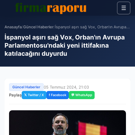
☰
Anasayfa
/
Güncel Haberler
/
İspanyol aşırı sağ Vox, Orban'ın Avrupa...
İspanyol aşırı sağ Vox, Orban'ın Avrupa
Parlamentosu'ndaki yeni ittifakına
katılacağını duyurdu
05 Temmuz 2024, 21:03
Güncel Haberler
Paylaş
𝕏 Twitter / X
f Facebook
💬 WhatsApp