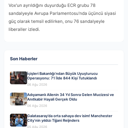
Vox'un ayrıldığını duyurduğu ECR grubu 78
sandalyeyle Avrupa Parlamentosu'nda üçüncü siyasi
güç olarak temsil edilirken, onu 76 sandalyeyle
liberaller izledi.
Son Haberler
İçişleri Bakanlığı’ndan Büyük Uyuşturucu
Operasyonu: 71 İlde 844 Kişi Tutuklandı
06 Ağu 2026
Adıyamanlı Ailenin 34 Yıl Sonra Gelen Mucizesi ve
Anıtkabir Hayali Gerçek Oldu
06 Ağu 2026
Galatasaray’da orta sahaya dev isim! Manchester
City’nin yıldızı Tijjani Reijnders
05 Ağu 2026