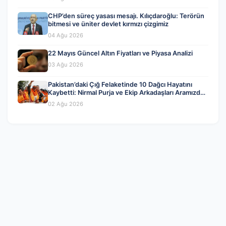
CHP’den süreç yasası mesajı. Kılıçdaroğlu: Terörün
bitmesi ve üniter devlet kırmızı çizgimiz
04 Ağu 2026
22 Mayıs Güncel Altın Fiyatları ve Piyasa Analizi
03 Ağu 2026
Pakistan’daki Çığ Felaketinde 10 Dağcı Hayatını
Kaybetti: Nirmal Purja ve Ekip Arkadaşları Aramızdan
Ayrıldı
02 Ağu 2026