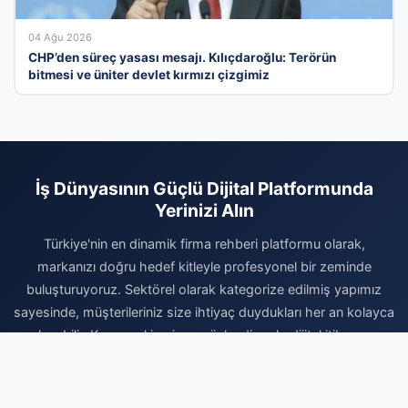
04 Ağu 2026
CHP’den süreç yasası mesajı. Kılıçdaroğlu: Terörün
bitmesi ve üniter devlet kırmızı çizgimiz
İş Dünyasının Güçlü Dijital Platformunda
Yerinizi Alın
Türkiye'nin en dinamik firma rehberi platformu olarak,
markanızı doğru hedef kitleyle profesyonel bir zeminde
buluşturuyoruz. Sektörel olarak kategorize edilmiş yapımız
sayesinde, müşterileriniz size ihtiyaç duydukları her an kolayca
ulaşabilir. Kurumsal imajınızı güçlendirmek, dijital itibarınızı
pekiştirmek ve organik büyüme fırsatlarını değerlendirmek için
hemen kaydınızı tamamlayın. Firmanızı ekleyerek dijital reklam
bütçenizi daha verimli kullanın ve sektörünüzdeki rekabetin