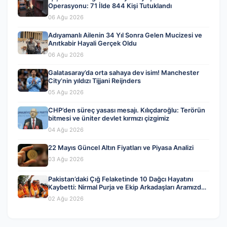
Operasyonu: 71 İlde 844 Kişi Tutuklandı
06 Ağu 2026
Adıyamanlı Ailenin 34 Yıl Sonra Gelen Mucizesi ve
Anıtkabir Hayali Gerçek Oldu
06 Ağu 2026
Galatasaray’da orta sahaya dev isim! Manchester
City’nin yıldızı Tijjani Reijnders
05 Ağu 2026
CHP’den süreç yasası mesajı. Kılıçdaroğlu: Terörün
bitmesi ve üniter devlet kırmızı çizgimiz
04 Ağu 2026
22 Mayıs Güncel Altın Fiyatları ve Piyasa Analizi
03 Ağu 2026
Pakistan’daki Çığ Felaketinde 10 Dağcı Hayatını
Kaybetti: Nirmal Purja ve Ekip Arkadaşları Aramızdan
Ayrıldı
02 Ağu 2026