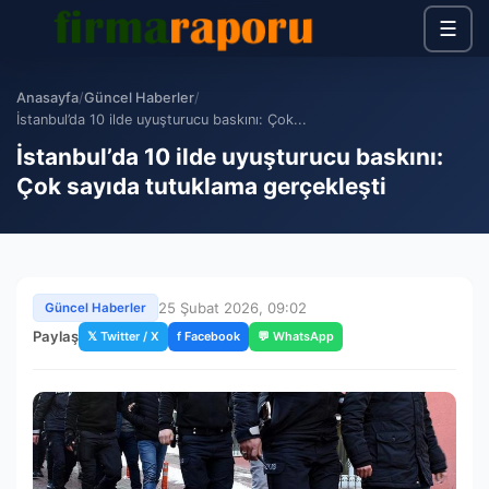
☰
Anasayfa
/
Güncel Haberler
/
İstanbul’da 10 ilde uyuşturucu baskını: Çok...
İstanbul’da 10 ilde uyuşturucu baskını:
Çok sayıda tutuklama gerçekleşti
25 Şubat 2026, 09:02
Güncel Haberler
Paylaş
𝕏 Twitter / X
f Facebook
💬 WhatsApp