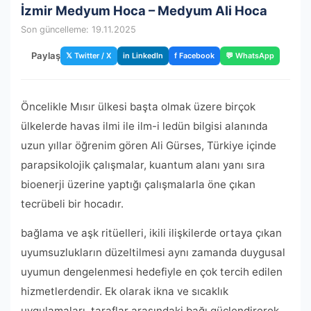
İzmir Medyum Hoca – Medyum Ali Hoca
Son güncelleme: 19.11.2025
Paylaş
𝕏 Twitter / X
in LinkedIn
f Facebook
💬 WhatsApp
Öncelikle Mısır ülkesi başta olmak üzere birçok
ülkelerde havas ilmi ile ilm-i ledün bilgisi alanında
uzun yıllar öğrenim gören Ali Gürses, Türkiye içinde
parapsikolojik çalışmalar, kuantum alanı yanı sıra
bioenerji üzerine yaptığı çalışmalarla öne çıkan
tecrübeli bir hocadır.
bağlama ve aşk ritüelleri, ikili ilişkilerde ortaya çıkan
uyumsuzlukların düzeltilmesi aynı zamanda duygusal
uyumun dengelenmesi hedefiyle en çok tercih edilen
hizmetlerdendir. Ek olarak ikna ve sıcaklık
uygulamaları, taraflar arasındaki bağı güçlendirerek