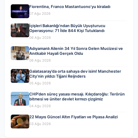
Fiorentina, Franco Mastantuono’yu kiraladı
07 Ağu 2026
İçişleri Bakanlığı’ndan Büyük Uyuşturucu
Operasyonu: 71 İlde 844 Kişi Tutuklandı
06 Ağu 2026
Adıyamanlı Ailenin 34 Yıl Sonra Gelen Mucizesi ve
Anıtkabir Hayali Gerçek Oldu
06 Ağu 2026
Galatasaray’da orta sahaya dev isim! Manchester
City’nin yıldızı Tijjani Reijnders
05 Ağu 2026
CHP’den süreç yasası mesajı. Kılıçdaroğlu: Terörün
bitmesi ve üniter devlet kırmızı çizgimiz
04 Ağu 2026
22 Mayıs Güncel Altın Fiyatları ve Piyasa Analizi
03 Ağu 2026