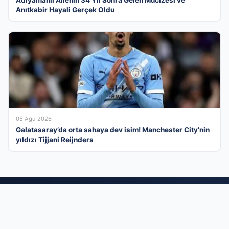
Adıyamanlı Ailenin 34 Yıl Sonra Gelen Mucizesi ve
Anıtkabir Hayali Gerçek Oldu
05 Ağu 2026
Galatasaray’da orta sahaya dev isim! Manchester City’nin
yıldızı Tijjani Reijnders
İş Dünyasının Güçlü Dijital Platformunda
Yerinizi Alın