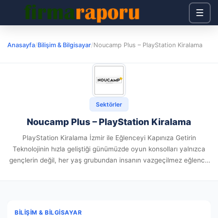
☰
Anasayfa
/
Bilişim & Bilgisayar
/
Noucamp Plus – PlayStation Kiralama
Sektörler
Noucamp Plus – PlayStation Kiralama
PlayStation Kiralama İzmir ile Eğlenceyi Kapınıza Getirin
Teknolojinin hızla geliştiği günümüzde oyun konsolları yalnızca
gençlerin değil, her yaş grubundan insanın vazgeçilmez eğlence
araçları arasında yer alıyor. Ancak yüksek maliyetleri sebebiyle
birçok kişi bu keyfi yaşamakta...
BILIŞIM & BILGISAYAR