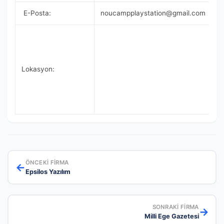
E-Posta:
noucampplaystation@gmail.com
Lokasyon:
ÖNCEKI FIRMA
←
Epsilos Yazılım
SONRAKI FIRMA
→
Milli Ege Gazetesi