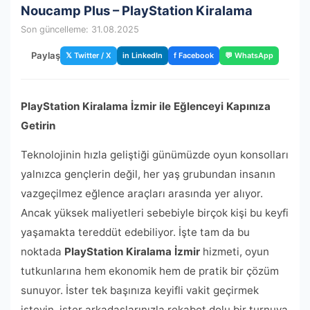
Noucamp Plus – PlayStation Kiralama
Son güncelleme: 31.08.2025
Paylaş
𝕏 Twitter / X
in LinkedIn
f Facebook
💬 WhatsApp
PlayStation Kiralama İzmir ile Eğlenceyi Kapınıza
Getirin
Teknolojinin hızla geliştiği günümüzde oyun konsolları
yalnızca gençlerin değil, her yaş grubundan insanın
vazgeçilmez eğlence araçları arasında yer alıyor.
Ancak yüksek maliyetleri sebebiyle birçok kişi bu keyfi
yaşamakta tereddüt edebiliyor. İşte tam da bu
noktada
PlayStation Kiralama İzmir
hizmeti, oyun
tutkunlarına hem ekonomik hem de pratik bir çözüm
sunuyor. İster tek başınıza keyifli vakit geçirmek
isteyin, ister arkadaşlarınızla rekabet dolu bir turnuva