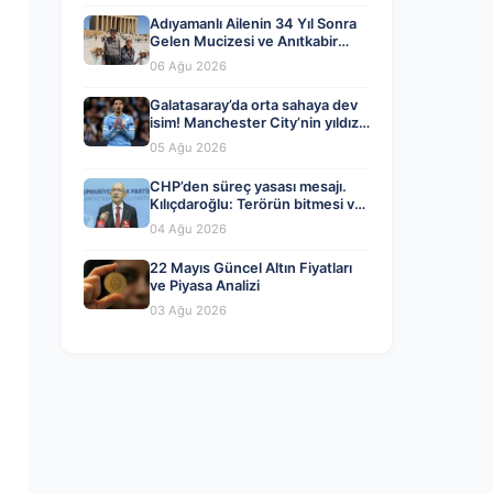
Adıyamanlı Ailenin 34 Yıl Sonra
Gelen Mucizesi ve Anıtkabir
Hayali Gerçek Oldu
06 Ağu 2026
Galatasaray’da orta sahaya dev
isim! Manchester City’nin yıldızı
Tijjani Reijnders
05 Ağu 2026
CHP’den süreç yasası mesajı.
Kılıçdaroğlu: Terörün bitmesi ve
üniter devlet kırmızı çizgimiz
04 Ağu 2026
22 Mayıs Güncel Altın Fiyatları
ve Piyasa Analizi
03 Ağu 2026