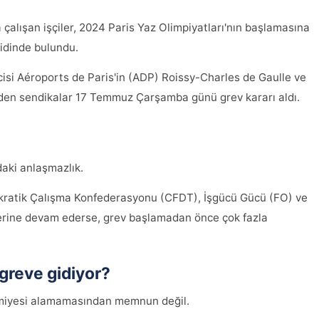
 çalışan işçiler, 2024 Paris Yaz Olimpiyatları'nın başlamasına
didinde bulundu.
cisi Aéroports de Paris'in (ADP) Roissy-Charles de Gaulle ve
 eden sendikalar 17 Temmuz Çarşamba günü grev kararı aldı.
aki anlaşmazlık.
ratik Çalışma Konfederasyonu (CFDT), İşgücü Gücü (FO) ve
lerine devam ederse, grev başlamadan önce çok fazla
 greve gidiyor?
ramiyesi alamamasından memnun değil.