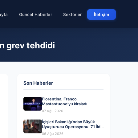
ayfa
Güncel Haberler
Sektörler
İletişim
n grev tehdidi
Son Haberler
Fiorentina, Franco
Mastantuono’yu kiraladı
07 Ağu 2026
İçişleri Bakanlığı’ndan Büyük
Uyuşturucu Operasyonu: 71 İlde
844 Kişi Tutuklandı
06 Ağu 2026