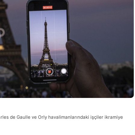
arles de Gaulle ve Orly havalimanlarındaki işçiler ikramiye