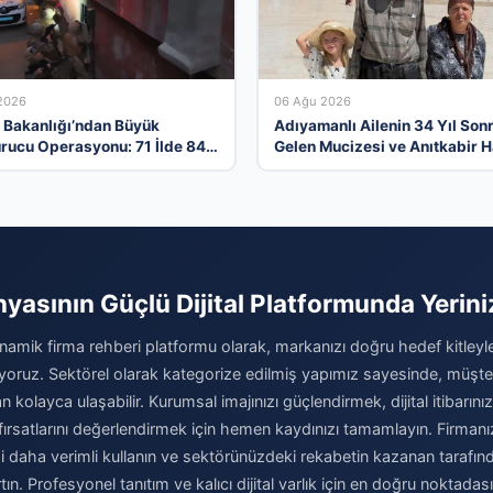
2026
06 Ağu 2026
ri Bakanlığı’ndan Büyük
Adıyamanlı Ailenin 34 Yıl Son
rucu Operasyonu: 71 İlde 844
Gelen Mucizesi ve Anıtkabir H
tuklandı
Gerçek Oldu
nyasının Güçlü Dijital Platformunda Yeriniz
inamik firma rehberi platformu olarak, markanızı doğru hedef kitleyl
oruz. Sektörel olarak kategorize edilmiş yapımız sayesinde, müşteril
n kolayca ulaşabilir. Kurumsal imajınızı güçlendirmek, dijital itibarını
rsatlarını değerlendirmek için hemen kaydınızı tamamlayın. Firmanızı
i daha verimli kullanın ve sektörünüzdeki rekabetin kazanan tarafınd
rtın. Profesyonel tanıtım ve kalıcı dijital varlık için en doğru noktadası