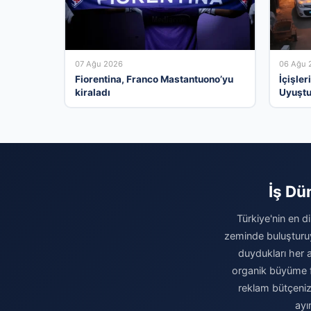
07 Ağu 2026
06 Ağu 
Fiorentina, Franco Mastantuono’yu
İçişle
kiraladı
Uyuştu
Kişi Tu
İş Dü
Türkiye'nin en d
zeminde buluşturuy
duydukları her a
organik büyüme fı
reklam bütçeniz
ayı