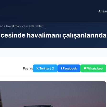
Anas
nde havalimanı çalışanlarından...
ncesinde havalimanı çalışanlarında
Paylaş
𝕏 Twitter / X
f Facebook
💬 WhatsApp