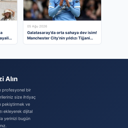
05 Ağu 2026
ra
Galatasaray’da orta sahaya dev isim!
ayali
Manchester City’nin yıldızı Tijjani
Reijnders
i Alın
e profesyonel bir
eriniz size ihtiyaç
zı pekiştirmek ve
 ekleyerek dijital
a yerinizi bugün
nız.