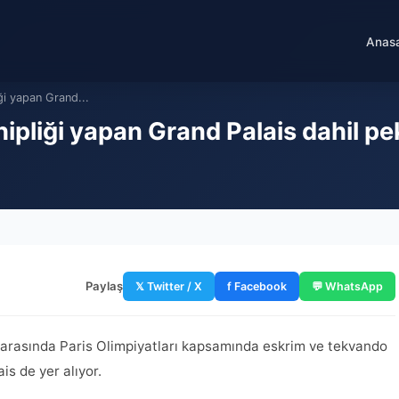
Anas
iği yapan Grand...
hipliği yapan Grand Palais dahil pe
Paylaş
𝕏 Twitter / X
f Facebook
💬 WhatsApp
r arasında Paris Olimpiyatları kapsamında eskrim ve tekvando
s de yer alıyor.