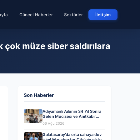
ayfa
Güncel Haberler
Sektörler
İletişim
k çok müze siber saldırılara
Son Haberler
Adıyamanlı Ailenin 34 Yıl Sonra
Gelen Mucizesi ve Anıtkabir
Hayali Gerçek Oldu
06 Ağu 2026
Galatasaray’da orta sahaya dev
isim! Manchester City’nin yıldızı