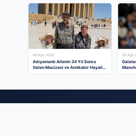
06 Ağu 2026
05 Ağu 
Adıyamanlı Ailenin 34 Yıl Sonra
Galata
Gelen Mucizesi ve Anıtkabir Hayali
Manches
Gerçek Oldu
Reijnd
İş Dü
Türkiye'nin en d
zeminde buluşturuy