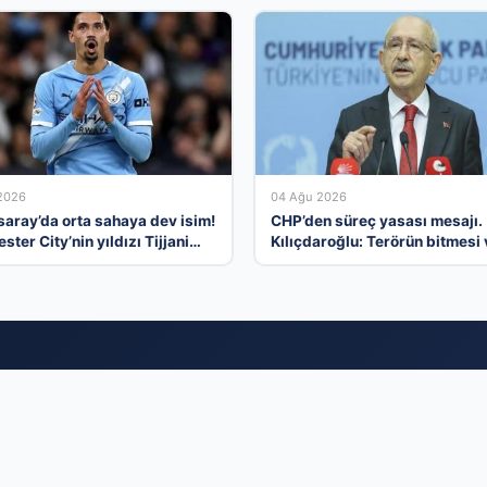
2026
04 Ağu 2026
saray’da orta sahaya dev isim!
CHP’den süreç yasası mesajı.
ter City’nin yıldızı Tijjani
Kılıçdaroğlu: Terörün bitmesi 
ers
üniter devlet kırmızı çizgimiz
nyasının Güçlü Dijital Platformunda Yeriniz
inamik firma rehberi platformu olarak, markanızı doğru hedef kitleyl
oruz. Sektörel olarak kategorize edilmiş yapımız sayesinde, müşteril