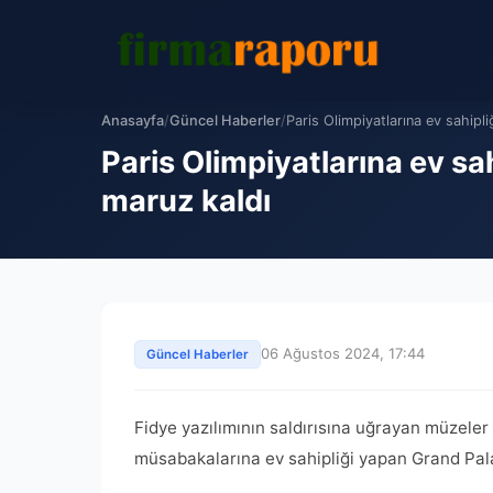
Anasayfa
/
Güncel Haberler
/
Paris Olimpiyatlarına ev sahipl
Paris Olimpiyatlarına ev sa
maruz kaldı
06 Ağustos 2024, 17:44
Güncel Haberler
Fidye yazılımının saldırısına uğrayan müzele
müsabakalarına ev sahipliği yapan Grand Palai