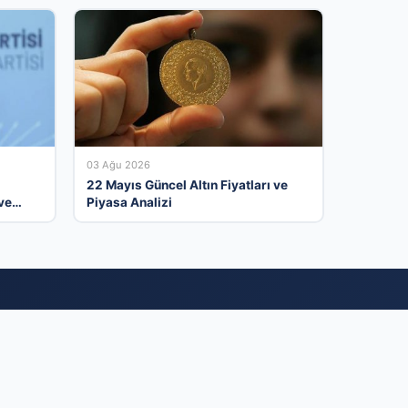
03 Ağu 2026
22 Mayıs Güncel Altın Fiyatları ve
ve
Piyasa Analizi
i Alın
e profesyonel bir
eriniz size ihtiyaç