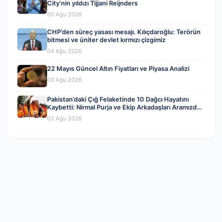
City’nin yıldızı Tijjani Reijnders
05 Ağu 2026
CHP’den süreç yasası mesajı. Kılıçdaroğlu: Terörün
bitmesi ve üniter devlet kırmızı çizgimiz
04 Ağu 2026
22 Mayıs Güncel Altın Fiyatları ve Piyasa Analizi
03 Ağu 2026
Pakistan’daki Çığ Felaketinde 10 Dağcı Hayatını
Kaybetti: Nirmal Purja ve Ekip Arkadaşları Aramızdan
Ayrıldı
02 Ağu 2026