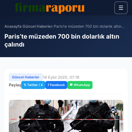
☰
Anasayfa
/
Güncel Haberler
/
Paris’te müzeden 700 bin dolarlık altın...
Paris’te müzeden 700 bin dolarlık altın
çalındı
19 Eylül 2025, 07:19
Güncel Haberler
Paylaş
𝕏 Twitter / X
f Facebook
💬 WhatsApp