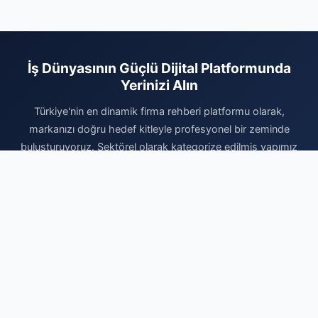
İş Dünyasının Güçlü Dijital Platformunda
Yerinizi Alın
Türkiye'nin en dinamik firma rehberi platformu olarak,
markanızı doğru hedef kitleyle profesyonel bir zeminde
buluşturuyoruz. Sektörel olarak kategorize edilmiş yapımız
sayesinde, müşterileriniz size ihtiyaç duydukları her an kolayca
ulaşabilir. Kurumsal imajınızı güçlendirmek, dijital itibarınızı
pekiştirmek ve organik büyüme fırsatlarını değerlendirmek için
hemen kaydınızı tamamlayın. Firmanızı ekleyerek dijital reklam
bütçenizi daha verimli kullanın ve sektörünüzdeki rekabetin
kazanan tarafında yerinizi bugün ayırtın. Profesyonel tanıtım ve
kalıcı dijital varlık için en doğru noktadasınız.
Firma Ekle