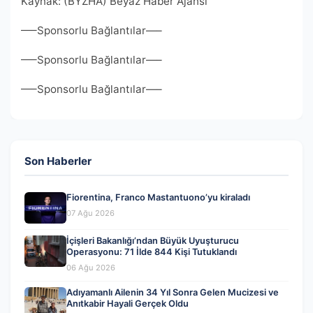
Kaynak: (BYZHA) Beyaz Haber Ajansı
—–Sponsorlu Bağlantılar—–
—–Sponsorlu Bağlantılar—–
—–Sponsorlu Bağlantılar—–
Son Haberler
Fiorentina, Franco Mastantuono’yu kiraladı
07 Ağu 2026
İçişleri Bakanlığı’ndan Büyük Uyuşturucu
Operasyonu: 71 İlde 844 Kişi Tutuklandı
06 Ağu 2026
Adıyamanlı Ailenin 34 Yıl Sonra Gelen Mucizesi ve
Anıtkabir Hayali Gerçek Oldu