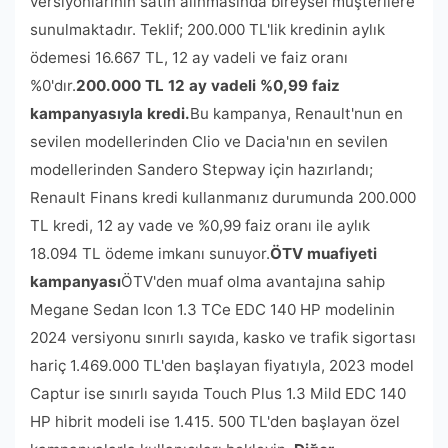
versiyonlarının satın alınmasında bireysel müşterilere
sunulmaktadır. Teklif; 200.000 TL'lik kredinin aylık
ödemesi 16.667 TL, 12 ay vadeli ve faiz oranı
%0'dır.
200.000 TL 12 ay vadeli %0,99 faiz
kampanyasıyla kredi.
Bu kampanya, Renault'nun en
sevilen modellerinden Clio ve Dacia'nın en sevilen
modellerinden Sandero Stepway için hazırlandı;
Renault Finans kredi kullanmanız durumunda 200.000
TL kredi, 12 ay vade ve %0,99 faiz oranı ile aylık
18.094 TL ödeme imkanı sunuyor.
ÖTV muafiyeti
kampanyası
ÖTV'den muaf olma avantajına sahip
Megane Sedan Icon 1.3 TCe EDC 140 HP modelinin
2024 versiyonu sınırlı sayıda, kasko ve trafik sigortası
hariç 1.469.000 TL'den başlayan fiyatıyla, 2023 model
Captur ise sınırlı sayıda Touch Plus 1.3 Mild EDC 140
HP hibrit modeli ise 1.415. 500 TL'den başlayan özel