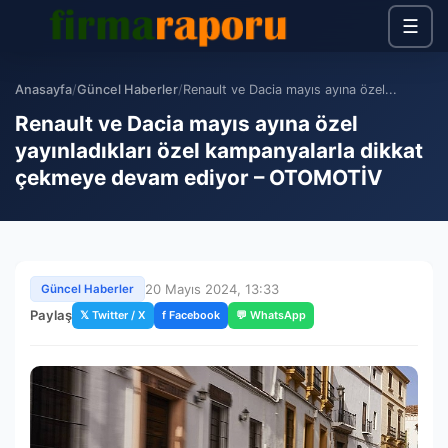
☰
Anasayfa
/
Güncel Haberler
/
Renault ve Dacia mayıs ayına özel...
Renault ve Dacia mayıs ayına özel
yayınladıkları özel kampanyalarla dikkat
çekmeye devam ediyor – OTOMOTİV
20 Mayıs 2024, 13:33
Güncel Haberler
Paylaş
𝕏 Twitter / X
f Facebook
💬 WhatsApp