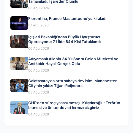
Tamamladı: İşaretler Olumlu
08 Ağu 2026
Fiorentina, Franco Mastantuono’yu kiraladı
07 Ağu 2026
İçişleri Bakanlığı’ndan Büyük Uyuşturucu
Operasyonu: 71 İlde 844 Kişi Tutuklandı
06 Ağu 2026
Adıyamanlı Ailenin 34 Yıl Sonra Gelen Mucizesi ve
Anıtkabir Hayali Gerçek Oldu
06 Ağu 2026
Galatasaray’da orta sahaya dev isim! Manchester
City’nin yıldızı Tijjani Reijnders
05 Ağu 2026
CHP’den süreç yasası mesajı. Kılıçdaroğlu: Terörün
bitmesi ve üniter devlet kırmızı çizgimiz
04 Ağu 2026