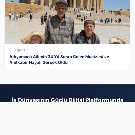
06 Ağu 2026
Adıyamanlı Ailenin 34 Yıl Sonra Gelen Mucizesi ve
Anıtkabir Hayali Gerçek Oldu
İş Dünyasının Güçlü Dijital Platformunda
Yerinizi Alın
Türkiye'nin en dinamik firma rehberi platformu olarak,
markanızı doğru hedef kitleyle profesyonel bir zeminde
buluşturuyoruz. Sektörel olarak kategorize edilmiş yapımız