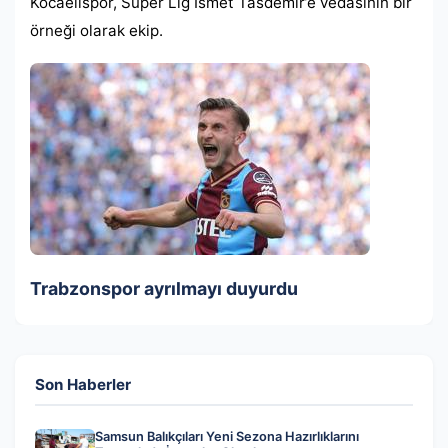
Kocaelispor, Süper Lig Ismet Tasdemir’e vedasının bir
örneği olarak ekip.
Trabzonspor ayrılmayı duyurdu
Son Haberler
Samsun Balıkçıları Yeni Sezona Hazırlıklarını