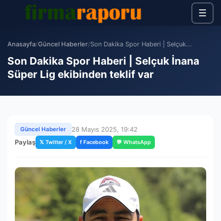
☰
Anasayfa
/
Güncel Haberler
/
Son Dakika Spor Haberi | Selçuk...
Son Dakika Spor Haberi | Selçuk İnana
Süper Lig ekibinden teklif var
28 Mayıs 2025, 19:42
Güncel Haberler
Paylaş
𝕏 Twitter / X
f Facebook
💬 WhatsApp