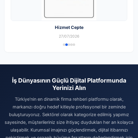
Hizmet Cepte
27/07/2026
İş Dünyasının Güçlü Dijital Platformunda
Yerinizi Alın
Türkiye'nin en dinamik firma rehberi platformu olarak,
markanızı doğru hedef kitleyle profesyonel bir zeminde
buluşturuyoruz. Sektörel olarak kategorize edilmiş yapımız
sayesinde, müşterileriniz size ihtiyaç duydukları her an kolayca
ulaşabilir. Kurumsal imajınızı güçlendirmek, dijital itibarınızı
pekiştirmek ve organik büyüme fırsatlarını değerlendirmek için