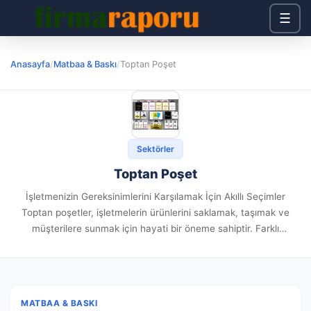
☰
Anasayfa
/
Matbaa & Baskı
/
Toptan Poşet
Sektörler
Toptan Poşet
İşletmenizin Gereksinimlerini Karşılamak İçin Akıllı Seçimler
Toptan poşetler, işletmelerin ürünlerini saklamak, taşımak ve
müşterilere sunmak için hayati bir öneme sahiptir. Farklı
sektörlerde faaliyet gösteren işletmeler için uygun poşet seçimi,
marka imajınızı güçlendirebilir ve müşteri memnuniyetini...
MATBAA & BASKI