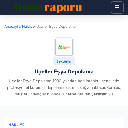
☰
Anasayfa
/
Nakliye
/
Üçeller Eşya Depolama
Sektörler
Üçeller Eşya Depolama
Üçeller Eşya Depolama 1990 yılından beri İstanbul genelinde
profesyonel korumalı depolama sistemi sağlamaktadır.Kuruluş,
müşteri ihtiyaçlarını öncelik haline getiren yaklaşımıyla
çalışmalarını devam ettirmektedir.Son yıllarda depolama talebi
gittikçe çoğalırken Üçeller, tecrübeli hizmet anlayışını
geliştirmektedir. Kuruluşun değişmez değerleri...
NAKLIYE