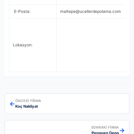
E-Posta:
maltepe@ucellerdepolama.com
Lokasyon:
ÖNCEKI FIRMA
←
Koç Nakliyat
SONRAKI FIRMA
→
Penguen Depo