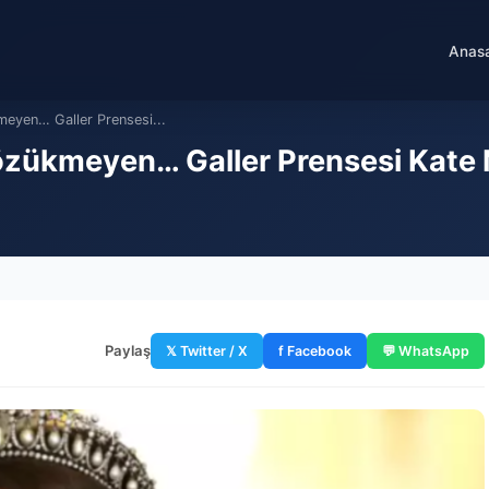
Anas
meyen… Galler Prensesi...
özükmeyen… Galler Prensesi Kate
Paylaş
𝕏 Twitter / X
f Facebook
💬 WhatsApp