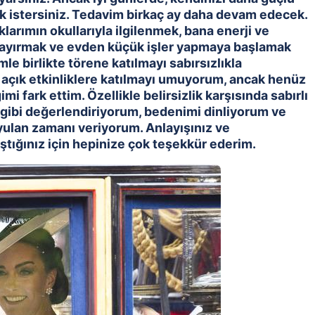
ak istersiniz. Tedavim birkaç ay daha devam edecek.
larımın okullarıyla ilgilenmek, bana enerji ve
n ayırmak ve evden küçük işler yapmaya başlamak
le birlikte törene katılmayı sabırsızlıkla
 açık etkinliklere katılmayı umuyorum, ancak henüz
 fark ettim. Özellikle belirsizlik karşısında sabırlı
 gibi değerlendiriyorum, bedenimi dinliyorum ve
yulan zamanı veriyorum. Anlayışınız ve
ştığınız için hepinize çok teşekkür ederim.