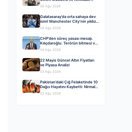
Hayali Gerçek Oldu
06 Ağu 2026
Galatasaray’da orta sahaya dev
isim! Manchester City’nin yıldızı
Tijjani Reijnders
05 Ağu 2026
CHP’den süreç yasası mesajı.
Kılıçdaroğlu: Terörün bitmesi ve
üniter devlet kırmızı çizgimiz
04 Ağu 2026
22 Mayıs Güncel Altın Fiyatları
ve Piyasa Analizi
03 Ağu 2026
Pakistan’daki Çığ Felaketinde 10
Dağcı Hayatını Kaybetti: Nirmal
Purja ve Ekip Arkadaşları
02 Ağu 2026
Aramızdan Ayrıldı