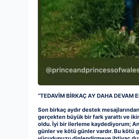
“TEDAVİM BİRKAÇ AY DAHA DEVAM 
Son birkaç aydır destek mesajlarından
gerçekten büyük bir fark yarattı ve ik
oldu. İyi bir ilerleme kaydediyorum; A
günler ve kötü günler vardır. Bu kötü 
vücudunuzu dinlendirmeye ihtiyaç duya