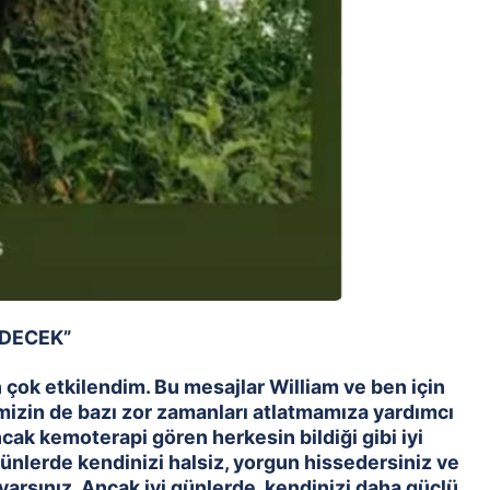
EDECEK”
 çok etkilendim. Bu mesajlar William ve ben için
imizin de bazı zor zamanları atlatmamıza yardımcı
ncak kemoterapi gören herkesin bildiği gibi iyi
günlerde kendinizi halsiz, yorgun hissedersiniz ve
rsınız. Ancak iyi günlerde, kendinizi daha güçlü