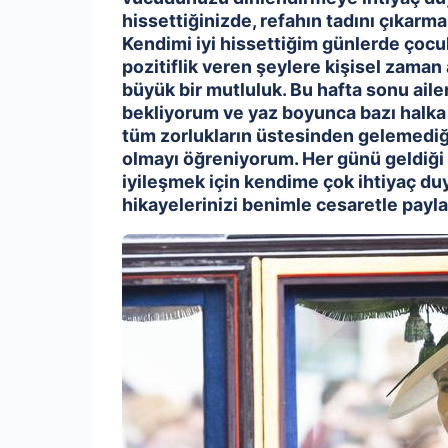
hissettiğinizde, refahın tadını çıkarm
Kendimi iyi hissettiğim günlerde çocuk
pozitiflik veren şeylere kişisel zama
büyük bir mutluluk. Bu hafta sonu ailem
bekliyorum ve yaz boyunca bazı halka
tüm zorlukların üstesinden gelemediğimi
olmayı öğreniyorum. Her günü geldiği
iyileşmek için kendime çok ihtiyaç du
hikayelerinizi benimle cesaretle payla