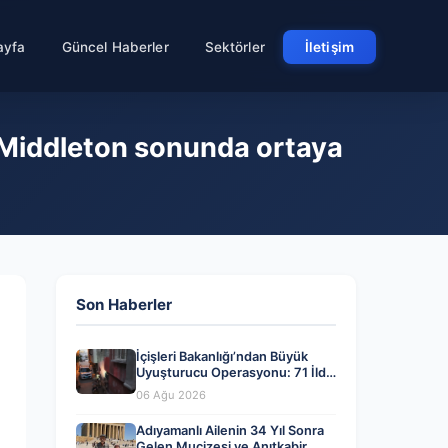
ayfa
Güncel Haberler
Sektörler
İletişim
 Middleton sonunda ortaya
Son Haberler
İçişleri Bakanlığı’ndan Büyük
Uyuşturucu Operasyonu: 71 İlde
844 Kişi Tutuklandı
06 Ağu 2026
Adıyamanlı Ailenin 34 Yıl Sonra
Gelen Mucizesi ve Anıtkabir