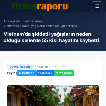
☰
Anasayfa
/
Güncel Haberler
/
Vietnam’da şiddetli yağışların neden olduğu sellerde...
Vietnam’da şiddetli yağışların neden
olduğu sellerde 55 kişi hayatını kaybetti
22 Kasım 2025, 12:59
Güncel Haberler
Paylaş
𝕏 Twitter / X
f Facebook
💬 WhatsApp