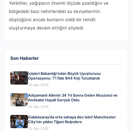
Yetkililer, yağışların önemli ölçüde azaldığını ve
bölgedeki bazı nehirlerdeki su seviyelerinin
düştüğünü ancak bunların ciddi bir tehdit
oluşturmaya devam ettiğini söyledi.
Son Haberler
İçişleri Bakanlığı’ndan Büyük Uyuşturucu
Operasyonu: 71 İlde 844 Kişi Tutuklandı
06 Ağu 2026
Adıyamanlı Ailenin 34 Yıl Sonra Gelen Mucizesi ve
Anıtkabir Hayali Gerçek Oldu
06 Ağu 2026
Galatasaray’da orta sahaya dev isim! Manchester
City’nin yıldızı Tijjani Reijnders
05 Ağu 2026