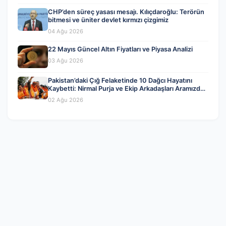
CHP’den süreç yasası mesajı. Kılıçdaroğlu: Terörün
bitmesi ve üniter devlet kırmızı çizgimiz
04 Ağu 2026
22 Mayıs Güncel Altın Fiyatları ve Piyasa Analizi
03 Ağu 2026
Pakistan’daki Çığ Felaketinde 10 Dağcı Hayatını
Kaybetti: Nirmal Purja ve Ekip Arkadaşları Aramızdan
Ayrıldı
02 Ağu 2026