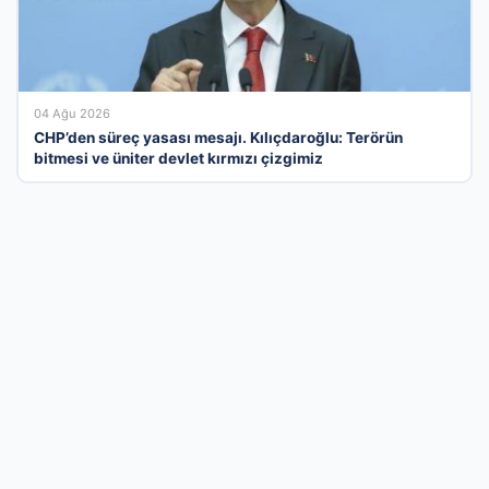
04 Ağu 2026
CHP’den süreç yasası mesajı. Kılıçdaroğlu: Terörün
bitmesi ve üniter devlet kırmızı çizgimiz
İş Dünyasının Güçlü Dijital Platformunda
Yerinizi Alın
Türkiye'nin en dinamik firma rehberi platformu olarak,
markanızı doğru hedef kitleyle profesyonel bir zeminde
buluşturuyoruz. Sektörel olarak kategorize edilmiş yapımız
sayesinde, müşterileriniz size ihtiyaç duydukları her an kolayca
ulaşabilir. Kurumsal imajınızı güçlendirmek, dijital itibarınızı