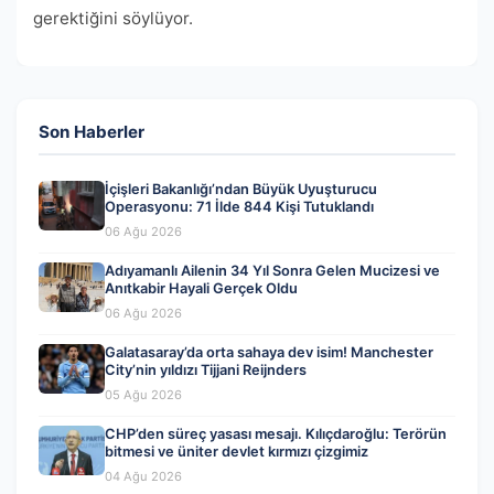
gerektiğini söylüyor.
Son Haberler
İçişleri Bakanlığı’ndan Büyük Uyuşturucu
Operasyonu: 71 İlde 844 Kişi Tutuklandı
06 Ağu 2026
Adıyamanlı Ailenin 34 Yıl Sonra Gelen Mucizesi ve
Anıtkabir Hayali Gerçek Oldu
06 Ağu 2026
Galatasaray’da orta sahaya dev isim! Manchester
City’nin yıldızı Tijjani Reijnders
05 Ağu 2026
CHP’den süreç yasası mesajı. Kılıçdaroğlu: Terörün
bitmesi ve üniter devlet kırmızı çizgimiz
04 Ağu 2026