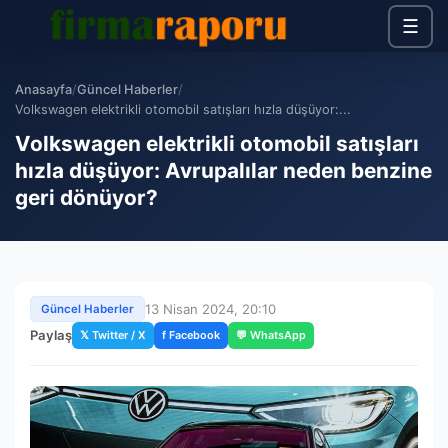
☰
Anasayfa
/
Güncel Haberler
/
Volkswagen elektrikli otomobil satışları hızla düşüyor:...
Volkswagen elektrikli otomobil satışları
hızla düşüyor: Avrupalılar neden benzine
geri dönüyor?
13 Nisan 2024, 20:10
Güncel Haberler
Paylaş
𝕏 Twitter / X
f Facebook
💬 WhatsApp