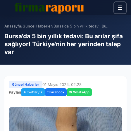
☰
Anasayfa
/
Güncel Haberler
/
Bursa'da 5 bin yıllık tedavi: Bu...
Bursa'da 5 bin yıllık tedavi: Bu arılar şifa
sağlıyor! Türkiye'nin her yerinden talep
var
01 Mayıs 2024, 02:28
Güncel Haberler
Paylaş
𝕏 Twitter / X
f Facebook
💬 WhatsApp