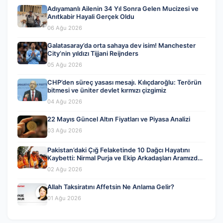
Adıyamanlı Ailenin 34 Yıl Sonra Gelen Mucizesi ve
Anıtkabir Hayali Gerçek Oldu
06 Ağu 2026
Galatasaray’da orta sahaya dev isim! Manchester
City’nin yıldızı Tijjani Reijnders
05 Ağu 2026
CHP’den süreç yasası mesajı. Kılıçdaroğlu: Terörün
bitmesi ve üniter devlet kırmızı çizgimiz
04 Ağu 2026
22 Mayıs Güncel Altın Fiyatları ve Piyasa Analizi
03 Ağu 2026
Pakistan’daki Çığ Felaketinde 10 Dağcı Hayatını
Kaybetti: Nirmal Purja ve Ekip Arkadaşları Aramızdan
Ayrıldı
02 Ağu 2026
Allah Taksiratını Affetsin Ne Anlama Gelir?
01 Ağu 2026