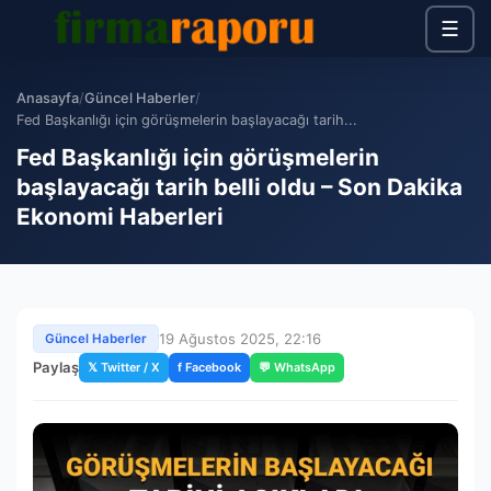
☰
Anasayfa
/
Güncel Haberler
/
Fed Başkanlığı için görüşmelerin başlayacağı tarih...
Fed Başkanlığı için görüşmelerin
başlayacağı tarih belli oldu – Son Dakika
Ekonomi Haberleri
19 Ağustos 2025, 22:16
Güncel Haberler
Paylaş
𝕏 Twitter / X
f Facebook
💬 WhatsApp