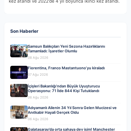
kez atandı ve 2022’de 4 yıl boyunca ikinci kez atandı.
Son Haberler
Samsun Balıkçıları Yeni Sezona Hazırlıklarını
Tamamladı: İşaretler Olumlu
08 Ağu 2026
Fiorentina, Franco Mastantuono’yu kiraladı
07 Ağu 2026
İçişleri Bakanlığı’ndan Büyük Uyuşturucu
Operasyonu: 71 İlde 844 Kişi Tutuklandı
06 Ağu 2026
Adıyamanlı Ailenin 34 Yıl Sonra Gelen Mucizesi ve
Anıtkabir Hayali Gerçek Oldu
06 Ağu 2026
Galatasaray’da orta sahaya dev isim! Manchester