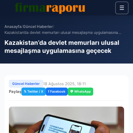
☰
Anasayfa
/
Güncel Haberler
/
Kazakistan’da devlet memurları ulusal mesajlaşma uygulamasına...
Kazakistan’da devlet memurları ulusal
mesajlaşma uygulamasına geçecek
18 Ağustos 2025, 18:11
Güncel Haberler
Paylaş
𝕏 Twitter / X
f Facebook
💬 WhatsApp