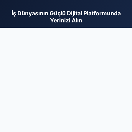
İş Dünyasının Güçlü Dijital Platformunda
Yerinizi Alın
Türkiye'nin en dinamik firma rehberi platformu olarak,
markanızı doğru hedef kitleyle profesyonel bir zeminde
buluşturuyoruz. Sektörel olarak kategorize edilmiş yapımız
sayesinde, müşterileriniz size ihtiyaç duydukları her an kolayca
ulaşabilir. Kurumsal imajınızı güçlendirmek, dijital itibarınızı
pekiştirmek ve organik büyüme fırsatlarını değerlendirmek için
hemen kaydınızı tamamlayın. Firmanızı ekleyerek dijital reklam
bütçenizi daha verimli kullanın ve sektörünüzdeki rekabetin
kazanan tarafında yerinizi bugün ayırtın. Profesyonel tanıtım ve
kalıcı dijital varlık için en doğru noktadasınız.
Firma Ekle