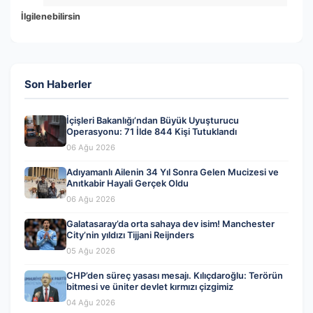
İlgilenebilirsin
Son Haberler
İçişleri Bakanlığı’ndan Büyük Uyuşturucu
Operasyonu: 71 İlde 844 Kişi Tutuklandı
06 Ağu 2026
Adıyamanlı Ailenin 34 Yıl Sonra Gelen Mucizesi ve
Anıtkabir Hayali Gerçek Oldu
06 Ağu 2026
Galatasaray’da orta sahaya dev isim! Manchester
City’nin yıldızı Tijjani Reijnders
05 Ağu 2026
CHP’den süreç yasası mesajı. Kılıçdaroğlu: Terörün
bitmesi ve üniter devlet kırmızı çizgimiz
04 Ağu 2026